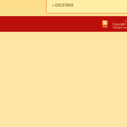
«
DSCF5933
L
Copyright 
Design un