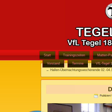
Start
Trainingszeiten
Matten-Pa
Vorstand
Termine
VfL-Tegel 
←
Hallen-Übernachtungswochenende 02.-04.
D
Publiziert