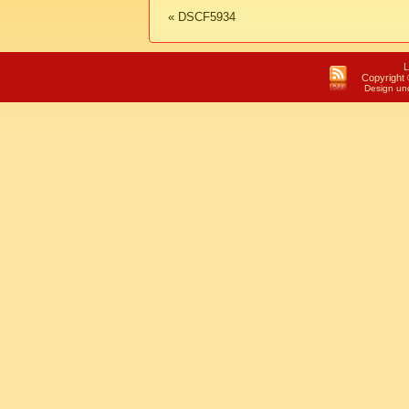
«
DSCF5934
L
Copyright 
Design un