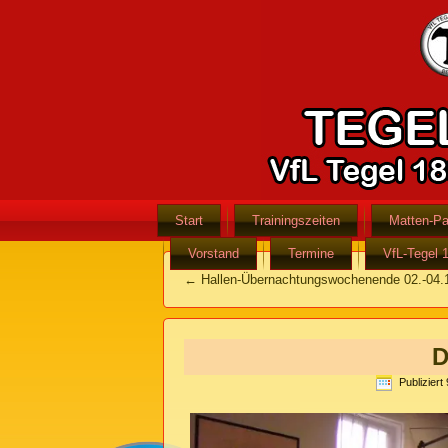
Start
Trainingszeiten
Matten-Pa
Vorstand
Termine
VfL-Tegel 
←
Hallen-Übernachtungswochenende 02.-04.
D
Publiziert