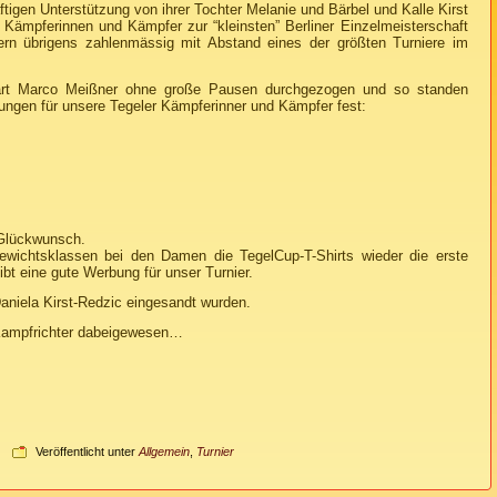
ftigen Unterstützung von ihrer Tochter Melanie und Bärbel und Kalle Kirst
l Kämpferinnen und Kämpfer zur “kleinsten” Berliner Einzelmeisterschaft
ern übrigens zahlenmässig mit Abstand eines der größten Turniere im
art Marco Meißner ohne große Pausen durchgezogen und so standen
rungen für unsere Tegeler Kämpferinner und Kämpfer fest:
 Glückwunsch.
ewichtsklassen bei den Damen die TegelCup-T-Shirts wieder die erste
eibt eine gute Werbung für unser Turnier.
aniela Kirst-Redzic eingesandt wurden.
 Kampfrichter dabeigewesen…
Veröffentlicht unter
Allgemein
,
Turnier