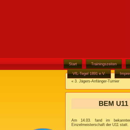
Start
Trainingszeiten
VfL-Tegel 1891 e.V.
Impr
«
3. Jägers-Anfänger-Turnier
BEM U11 –
Am 14.03. fand im bekannten
Einzelmeisterschaft der U11 statt.