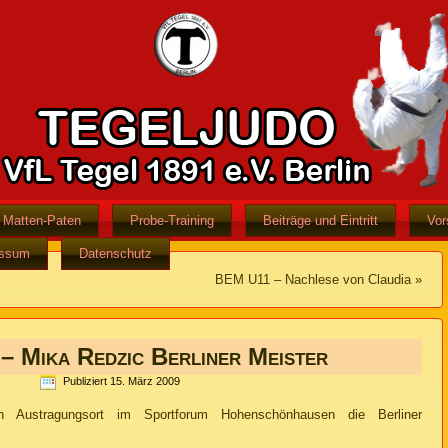
Matten-Paten
Probe-Training
Beiträge und Eintritt
Vor
essum
Datenschutz
BEM U11 – Nachlese von Claudia
»
 Mika Redzic Berliner Meister
Publiziert
15. März 2009
 Austragungsort im Sportforum Hohenschönhausen die Berliner