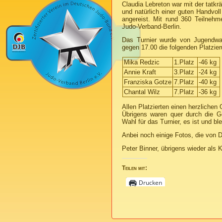
Claudia Lebreton war mit der tatkrä
und natürlich einer guten Handvol
angereist. Mit rund 360 Teilnehm
Judo-Verband-Berlin.
Das Turnier wurde von Jugendw
gegen 17.00 die folgenden Platzie
Mika Redzic
1.Platz
-46 kg
Annie Kraft
3.Platz
-24 kg
Franziska Gotze
7.Platz
-40 kg
Chantal Wilz
7.Platz
-36 kg
Allen Platzierten einen herzlichen
Übrigens waren quer durch die G
Wahl für das Turnier, es ist und bl
Anbei noch einige Fotos, die von D
Peter Binner, übrigens wieder als
Teilen mit:
Drucken