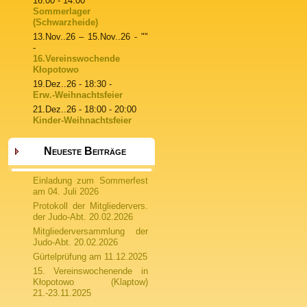
16:00 - 14:00
Sommerlager
(Schwarzheide)
13.Nov..26
–
15.Nov..26
- ""
-
16.Vereinswochende
Kłopotowo
19.Dez..26
- 18:30 -
Erw.-Weihnachtsfeier
21.Dez..26
- 18:00 - 20:00
Kinder-Weihnachtsfeier
Neueste Beiträge
Einladung zum Sommerfest
am 04. Juli 2026
Protokoll der Mitgliedervers.
der Judo-Abt. 20.02.2026
Mitgliederversammlung der
Judo-Abt. 20.02.2026
Gürtelprüfung am 11.12.2025
15. Vereinswochenende in
Kłopotowo (Klaptow)
21.-23.11.2025