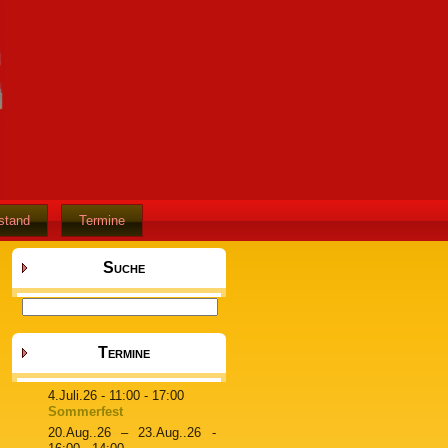
stand
Termine
Suche
Termine
4.Juli.26
- 11:00 - 17:00
Sommerfest
20.Aug..26
–
23.Aug..26
-