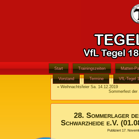
Start
Trainingszeiten
Matten-Pa
Vorstand
Termine
VfL-Tegel 
«
Weihnachtsfeier Sa. 14.12.2019
Sommerfest der 
28. Sommerlager de
Schwarzheide e.V. (01.0
Publiziert
17. Novem