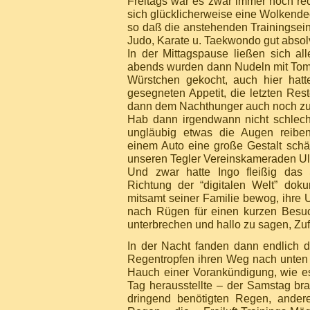
Freitags war es zwar immer noch rec
sich glücklicherweise eine Wolkende
so daß die anstehenden Trainingsein
Judo, Karate u. Taekwondo gut absol
In der Mittagspause ließen sich al
abends wurden dann Nudeln mit Tom
Würstchen gekocht, auch hier hatt
gesegneten Appetit, die letzten Rest
dann dem Nachthunger auch noch zu
Hab dann irgendwann nicht schlech
ungläubig etwas die Augen reiben,
einem Auto eine große Gestalt schä
unseren Tegler Vereinskameraden Ul
Und zwar hatte Ingo fleißig das 
Richtung der “digitalen Welt” dok
mitsamt seiner Familie bewog, ihre 
nach Rügen für einen kurzen Besu
unterbrechen und hallo zu sagen, Zuf
In der Nacht fanden dann endlich 
Regentropfen ihren Weg nach unten 
Hauch einer Vorankündigung, wie e
Tag herausstellte – der Samstag bra
dringend benötigten Regen, andere