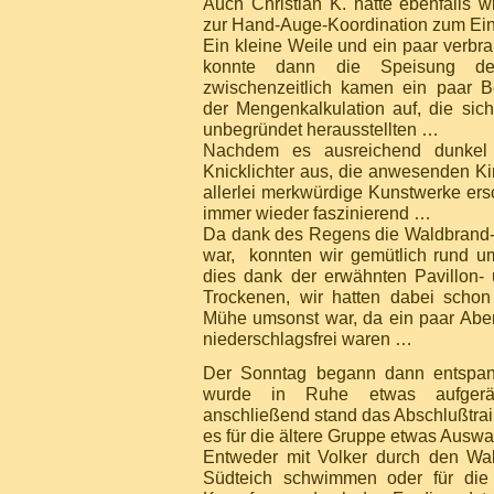
Auch Christian K. hatte ebenfalls w
zur Hand-Auge-Koordination zum Ein
Ein kleine Weile und ein paar verbra
konnte dann die Speisung der
zwischenzeitlich kamen ein paar Be
der Mengenkalkulation auf, die sic
unbegründet herausstellten …
Nachdem es ausreichend dunkel 
Knicklichter aus, die anwesenden Ki
allerlei merkwürdige Kunstwerke ersc
immer wieder faszinierend …
Da dank des Regens die Waldbrand
war, konnten wir gemütlich rund u
dies dank der erwähnten Pavillon- 
Trockenen, wir hatten dabei schon 
Mühe umsonst war, da ein paar Abe
niederschlagsfrei waren …
Der Sonntag begann dann entspa
wurde in Ruhe etwas aufgeräu
anschließend stand das Abschlußtrai
es für die ältere Gruppe etwas Auswa
Entweder mit Volker durch den Wa
Südteich schwimmen oder für die T