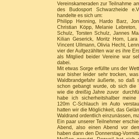
Vereinskameraden zur Teilnahme am
des
Budosport Schwarzheide e.V
handelte es sich um:
Philipp Henning, Hardo Barz, Jon
Christian Köpp, Melanie Lebreton,
Schulz, Torsten Schulz, Jannes Ma
Kilian Geserick, Moritz Horn, Lara 
Vincent Ullmann, Olivia Hecht, Lenna
vier der Aufgezählten war es ihre Er
als Mitglied beider Vereine war sel
dabei.
Mit etwas Sorge erfüllte uns der Wet
war bisher leider sehr trocken, was
Waldbrandgefahr äußerte, so daß s
schon gebangt wurde, ob sich die V
wie die dreißig Jahre zuvor durchf
habe ich sicherheitshalber mein
120m C-Schlauch im Auto verstau
hatten wir die Möglichkeit, das Gel
Waldrand ordentlich einzunässen, m
Ein paar unserer Teilnehmer erschie
Abend, also einen Abend vor de
haben dann den Donnerstag-Vormitta