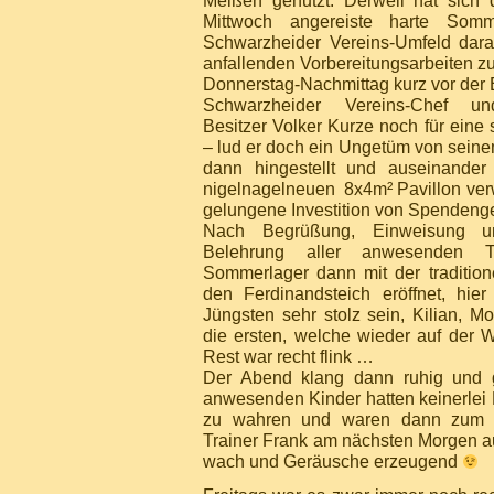
Meißen genutzt. Derweil hat sich 
Mittwoch angereiste harte Som
Schwarzheider Vereins-Umfeld dara
anfallenden Vorbereitungsarbeiten zu
Donnerstag-Nachmittag kurz vor der 
Schwarzheider Vereins-Chef un
Besitzer Volker Kurze noch für eine
– lud er doch ein Ungetüm von sein
dann hingestellt und auseinander
nigelnagelneuen 8x4m² Pavillon ver
gelungene Investition von Spendenge
Nach Begrüßung, Einweisung un
Belehrung aller anwesenden 
Sommerlager dann mit der traditio
den Ferdinandsteich eröffnet, hie
Jüngsten sehr stolz sein, Kilian, Mo
die ersten, welche wieder auf der
Rest war recht flink …
Der Abend klang dann ruhig und g
anwesenden Kinder hatten keinerlei
zu wahren und waren dann zum 
Trainer Frank am nächsten Morgen au
wach und Geräusche erzeugend