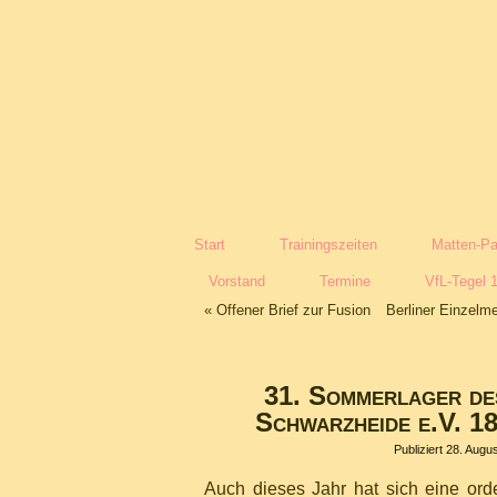
Start
Trainingszeiten
Matten-Pa
Vorstand
Termine
VfL-Tegel 
«
Offener Brief zur Fusion
Berliner Einzelm
31. Sommerlager de
Schwarzheide e.V. 1
Publiziert
28. Augu
Auch dieses Jahr hat sich eine orde