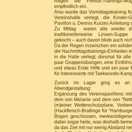
Regen die Freiluft-Trainings-M
empfindlich ein.
Also wurde das Vormittagstraining fü
Vereinshalle verlegt, die Kinder
Pavillon u. Dennis Kurzes Anleitung s
Zu Mittag waren alle wieder 
traditionellerweise Linsen-Supp
gekocht – auch davon blieb auch nich
Da der Regen inzwischen ein solide
die Nachmittagstrainings-Einheiten e
in die Halle verlegt, diesmal für al
paar Gruppenübungen, eine Einführu
und etwas Erste Hilfe und ein paar
für Interessierte mit Taekwondo-Ka
Zurück im Lager ging es an 
Abendgestaltung:
Ergänzung des Vereinspavillons mit 
dem von Melanie und dem von “Netti
(m)einer Wetterschutzplane, Vorbe
(Hackfleisch-Bratlinge für “Hamburg
Bogen geschossen, merkwürdigerwe
dabei sogar heile, was deshalb bemer
da das Ziel mit nur wenig Abstand n