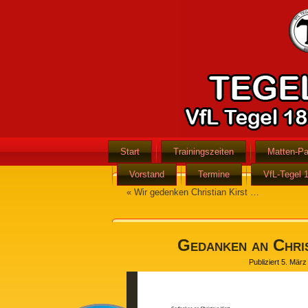
Start
Trainingszeiten
Matten-Pa
Vorstand
Termine
VfL-Tegel 
«
Wir gedenken Christian Kirst …
Gedanken an Chris
Publiziert
5. März