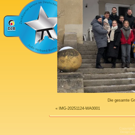
Die gesamte Gr
«
IMG-20251124-WA0001
L
Copyright 
Design un