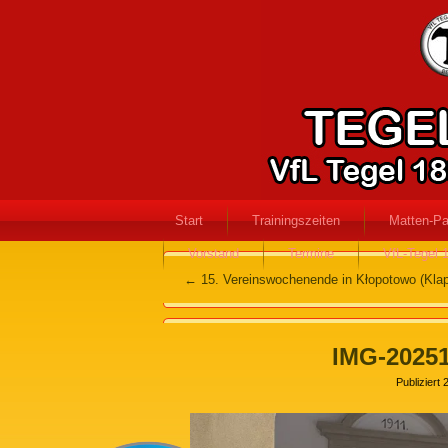
Start
Trainingszeiten
Matten-Pa
Vorstand
Termine
VfL-Tegel 
←
15. Vereinswochenende in Kłopotowo (Klap
IMG-2025
Publiziert