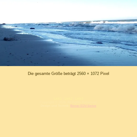
Die gesamte Größe beträgt
2560 × 1072
Pixel
Link1
|
Link2
|
Link3
Copyright © 2026. All Rights Reserved.
Design und Technik:
Binner EDV-Serive