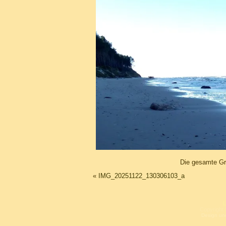
Die gesamte Gr
«
IMG_20251122_130306103_a
L
Copyright 
Design un