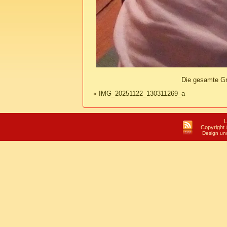
Die gesamte G
«
IMG_20251122_130311269_a
L
Copyright 
Design un