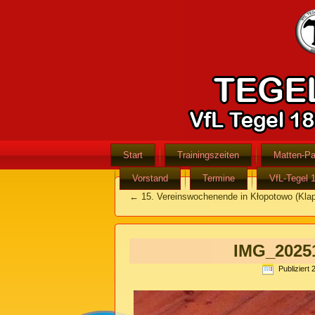
Start
Trainingszeiten
Matten-Pa
Vorstand
Termine
VfL-Tegel 
←
15. Vereinswochenende in Kłopotowo (Klap
IMG_2025
Publiziert