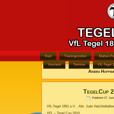
Start
Trainingszeiten
Matten-Pa
Vorstand
Termine
VfL-Tegel 
Akiera Hoffm
TegelCup 
Publiziert
27. Jun
VfL-Tegel 1891 e.V. , Abt. Judo Hatzfeldtalle
VFL – Tegel Cup 2010