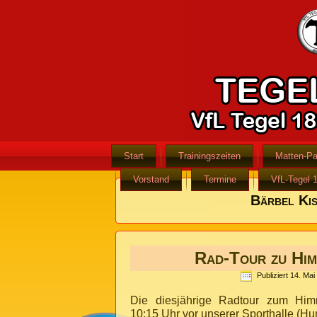
Start
Trainingszeiten
Matten-Pa
Vorstand
Termine
VfL-Tegel 
Bärbel Ki
Rad-Tour zu Him
Publiziert
14. Mai
Die diesjährige Radtour zum Himm
10:15 Uhr vor unserer Sporthalle (Hu