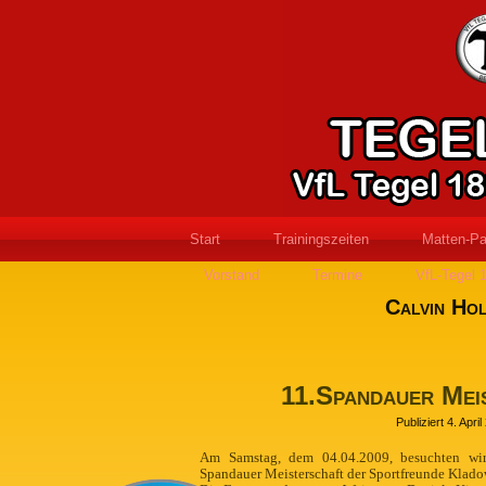
Start
Trainingszeiten
Matten-Pa
Vorstand
Termine
VfL-Tegel 
Calvin Ho
11.Spandauer Mei
Publiziert
4. April
Am Samstag, dem 04.04.2009, besuchten wir
Spandauer Meisterschaft der Sportfreunde Klado