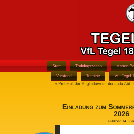
Start
Trainingszeiten
Matten-Pa
Vorstand
Termine
VfL-Tegel 
«
Protokoll der Mitgliedervers. der Judo-Abt.
Einladung zum Sommerf
2026
Publiziert
14. Jun