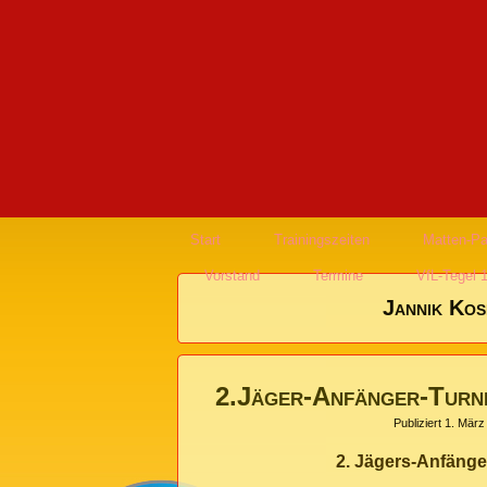
Start
Trainingszeiten
Matten-Pa
Vorstand
Termine
VfL-Tegel 
Jannik Kos
2.Jäger-Anfänger-Turn
Publiziert
1. März
2. Jägers-Anfänge