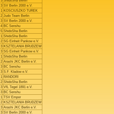
3
ShidoSha Berlin
3
SV Berlin 2000 e.V.
1
KOSCIUSZKO TUREK
2
Judo Team Berlin
3
SV Berlin 2000 e.V.
4
BC Senshu
5
ShidoSha Berlin
1
ShidoSha Berlin
2
SG Einheit Pankow e.V.
3
KSZTELANIA BRUDZEW
3
SG Einheit Pankow e.V.
1
ShidoSha Berlin
2
Arashi JKC Berlin e.V.
3
BC Senshu
3
S.F. Kladow e.V.
1
RANDORI
2
ShidoSha Berlin
3
VfL Tegel 1891 e.V.
3
BC Senshu
1
TSV Empor
2
KSZTELANIA BRUDZEW
3
Arashi JKC Berlin e.V.
3
SV Berlin 2000 e.V.