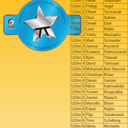
U10m
1
Narek
Stepanjan
U10m
1
Philipp
Vogel
U10m
2
Oliwer
Szczesiak
U10m
2
Daut
Ibahiev
U10m
2
Daniel
Ebel
U10m
2
Leon
Müller
U10m
2
Yohito
Machalski
U10m
3
Mark
Schneider
U10m
3
Janson
Krysteck
U10m
3
Ksawery
Dobroszewski
U10m
3
Björn
Thienelt
U10m
4
David
Torosyan
U10m
4
Mohamed
Ben Hassine
U10m
4
Christhian
Böser
U10m
4
Darian
Geister
U10m
5
Nikos
Kalmoukidis
U10m
5
Younes
Bougoubba
U10m
5
Jannes
Maasch
U10m
5
Marcello
Böser
U10m
6
Edwin
Radon
U10m
6
Filip
Sierakowski
U10m
6
Timo
Schellong
U10m
6
Nikita
Michaelis