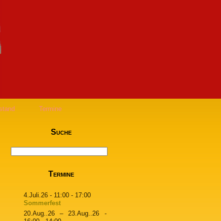
stand
Termine
Suche
Termine
4.Juli.26
- 11:00 - 17:00
Sommerfest
20.Aug..26
–
23.Aug..26
-