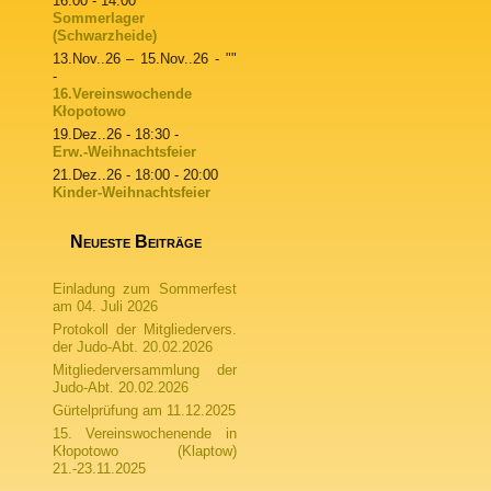
16:00 - 14:00
Sommerlager
(Schwarzheide)
13.Nov..26
–
15.Nov..26
- ""
-
16.Vereinswochende
Kłopotowo
19.Dez..26
- 18:30 -
Erw.-Weihnachtsfeier
21.Dez..26
- 18:00 - 20:00
Kinder-Weihnachtsfeier
Neueste Beiträge
Einladung zum Sommerfest
am 04. Juli 2026
Protokoll der Mitgliedervers.
der Judo-Abt. 20.02.2026
Mitgliederversammlung der
Judo-Abt. 20.02.2026
Gürtelprüfung am 11.12.2025
15. Vereinswochenende in
Kłopotowo (Klaptow)
21.-23.11.2025