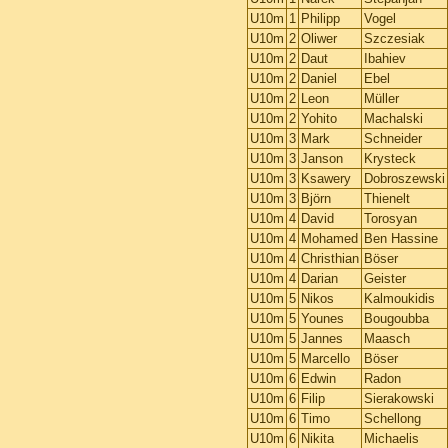
U10m
1
Philipp
Vogel
U10m
2
Oliwer
Szczesiak
U10m
2
Daut
Ibahiev
U10m
2
Daniel
Ebel
U10m
2
Leon
Müller
U10m
2
Yohito
Machalski
U10m
3
Mark
Schneider
U10m
3
Janson
Krysteck
U10m
3
Ksawery
Dobroszewski
U10m
3
Björn
Thienelt
U10m
4
David
Torosyan
U10m
4
Mohamed
Ben Hassine
U10m
4
Christhian
Böser
U10m
4
Darian
Geister
U10m
5
Nikos
Kalmoukidis
U10m
5
Younes
Bougoubba
U10m
5
Jannes
Maasch
U10m
5
Marcello
Böser
U10m
6
Edwin
Radon
U10m
6
Filip
Sierakowski
U10m
6
Timo
Schellong
U10m
6
Nikita
Michaelis