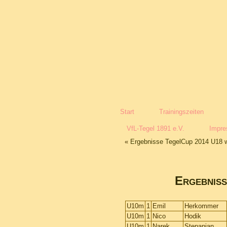
Start
Trainingszeiten
VfL-Tegel 1891 e.V.
Impr
«
Ergebnisse TegelCup 2014 U18 w
Ergebnis
U10m
1
Emil
Herkommer
U10m
1
Nico
Hodik
U10m
1
Narek
Stepanjan