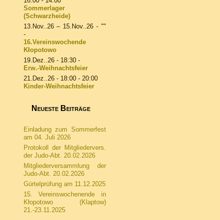
16:00 - 14:00
Sommerlager
(Schwarzheide)
13.Nov..26
–
15.Nov..26
- ""
-
16.Vereinswochende
Kłopotowo
19.Dez..26
- 18:30 -
Erw.-Weihnachtsfeier
21.Dez..26
- 18:00 - 20:00
Kinder-Weihnachtsfeier
Neueste Beiträge
Einladung zum Sommerfest
am 04. Juli 2026
Protokoll der Mitgliedervers.
der Judo-Abt. 20.02.2026
Mitgliederversammlung der
Judo-Abt. 20.02.2026
Gürtelprüfung am 11.12.2025
15. Vereinswochenende in
Kłopotowo (Klaptow)
21.-23.11.2025