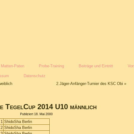
Matten-Paten
Probe-Training
Beiträge und Eintritt
Vor
essum
Datenschutz
eiblich
2.Jäger-Anfänger-Turnier des KSC Obi
»
se TegelCup 2014 U10 männlich
Publiziert
18. Mai 2000
1
ShidoSha Berlin
2
ShidoSha Berlin
3
ShidoSha Berlin