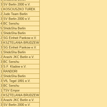
3
SV Berlin 2000 e.V.
1
KOSCIUSZKO TUREK
2
Judo Team Berlin
3
SV Berlin 2000 e.V.
4
BC Senshu
5
ShidoSha Berlin
1
ShidoSha Berlin
2
SG Einheit Pankow e.V.
3
KSZTELANIA BRUDZEW
3
SG Einheit Pankow e.V.
1
ShidoSha Berlin
2
Arashi JKC Berlin e.V.
3
BC Senshu
3
S.F. Kladow e.V.
1
RANDORI
2
ShidoSha Berlin
3
VfL Tegel 1891 e.V.
3
BC Senshu
1
TSV Empor
2
KSZTELANIA BRUDZEW
3
Arashi JKC Berlin e.V.
3
SV Berlin 2000 e.V.