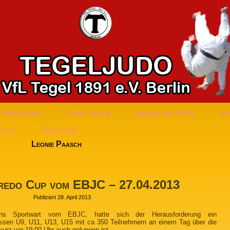
Matten-Paten
Probe-Training
Beiträge und Eintritt
Vor
essum
Datenschutz
Leonie Paasch
redo Cup vom EBJC – 27.04.2013
Publiziert
28. April 2013
ens Sportwart vom EBJC, hatte sich der Herausforderung ein
klassen U9, U11, U13, U15 mit ca 350 Teilnehmern an einem Tag über die
urz vor 19:00 Uhr auch gelungen ist.