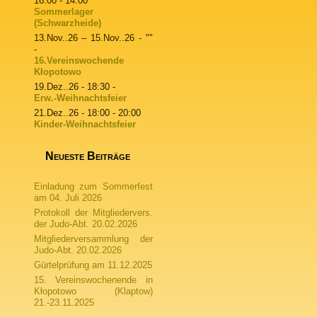
16:00 - 14:00
Sommerlager
(Schwarzheide)
13.Nov..26
–
15.Nov..26
- ""
-
16.Vereinswochende
Kłopotowo
19.Dez..26
- 18:30 -
Erw.-Weihnachtsfeier
21.Dez..26
- 18:00 - 20:00
Kinder-Weihnachtsfeier
Neueste Beiträge
Einladung zum Sommerfest
am 04. Juli 2026
Protokoll der Mitgliedervers.
der Judo-Abt. 20.02.2026
Mitgliederversammlung der
Judo-Abt. 20.02.2026
Gürtelprüfung am 11.12.2025
15. Vereinswochenende in
Kłopotowo (Klaptow)
21.-23.11.2025