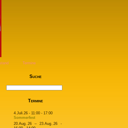
stand
Termine
Suche
Termine
4.Juli.26
- 11:00 - 17:00
Sommerfest
20.Aug..26
–
23.Aug..26
-