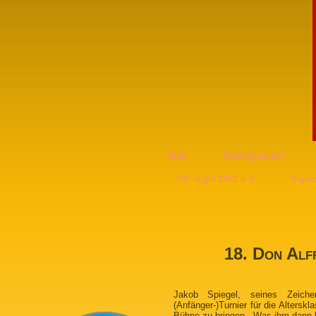
Start
Trainingszeiten
VfL-Tegel 1891 e.V.
Impr
18. Don Alf
Jakob Spiegel, seines Zeich
(Anfänger-)Turnier für die Alters
Bühne zu bringen. Was ihm dann k