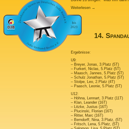
Weiterlesen
→
14. Spanda
Ergebnisse:
U9:
– Breyer, Jonas, 3.Platz (5T)
– Furkert, Niclas, 5.Platz (5T)
– Maasch, Jannes, 5.Platz (5T)
– Schulz Jonathan, 5.Platz (5T)
– Stolpe, Leo, 2.Platz (4T)
– Paasch, Leonie, 5.Platz (5T)
U12:
– Höhna, Lennart, 3.Platz (11T)
– Klan, Leander (16T)
– Litzke, Justus (16T)
– Plucinski, Florian (16T)
– Ritter, Marc (16T)
– Berndorff, Nina, 3.Platz, (5T)
– Fritsch, Lena, 5.Platz, (5T)
– Salomon, Lisa, 5.Platz (5T)