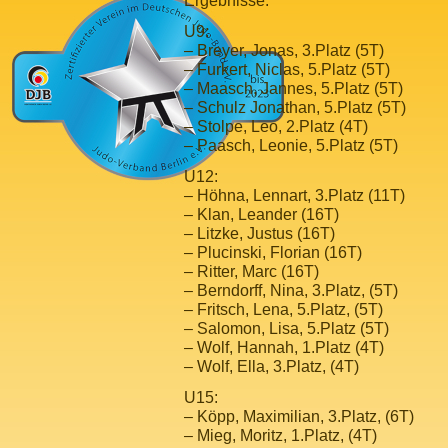
Ergebnisse:
U9:
– Breyer, Jonas, 3.Platz (5T)
– Furkert, Niclas, 5.Platz (5T)
– Maasch, Jannes, 5.Platz (5T)
– Schulz Jonathan, 5.Platz (5T)
– Stolpe, Leo, 2.Platz (4T)
– Paasch, Leonie, 5.Platz (5T)
U12:
– Höhna, Lennart, 3.Platz (11T)
– Klan, Leander (16T)
– Litzke, Justus (16T)
– Plucinski, Florian (16T)
– Ritter, Marc (16T)
– Berndorff, Nina, 3.Platz, (5T)
– Fritsch, Lena, 5.Platz, (5T)
– Salomon, Lisa, 5.Platz (5T)
– Wolf, Hannah, 1.Platz (4T)
– Wolf, Ella, 3.Platz, (4T)
U15:
– Köpp, Maximilian, 3.Platz, (6T)
– Mieg, Moritz, 1.Platz, (4T)