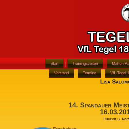
Start
Trainingszeiten
Matten-Pa
Vorstand
Termine
VfL-Tegel 
Lisa Salom
14. Spandauer Meis
16.03.20
Publiziert
17. Mär