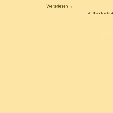
Weiterlesen
→
Veröffentlicht unter
A
L
Copyright 
Design un