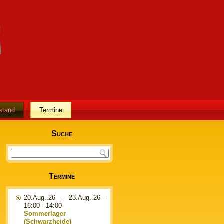
stand
Termine
Suche
Termine
20.Aug..26
–
23.Aug..26
-
16:00 - 14:00
Sommerlager
(Schwarzheide)