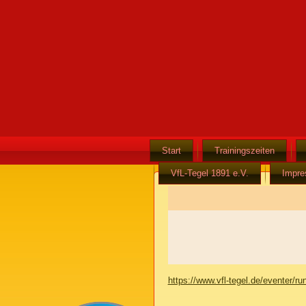
Start
Trainingszeiten
VfL-Tegel 1891 e.V.
Impr
https://www.vfl-tegel.de/eventer/r