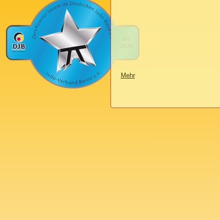
Mehr
über
{title}