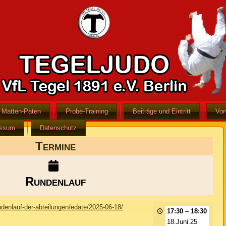
Matten-Paten
Probe-Training
Beiträge und Eintritt
Vor
essum
Datenschutz
Termine
Rundenlauf
undenlauf-der-abteilungen/edate/2025-06-18/
17:30
–
18:30
18.Juni.25