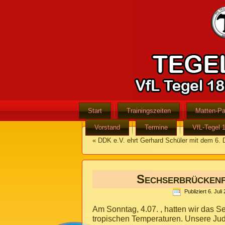
Start
Trainingszeiten
Matten-Pa
Vorstand
Termine
VfL-Tegel 
«
DDK e.V. ehrt Gerhard Schüler mit dem 6. 
Sechserbrückenf
Publiziert
6. Juli
Am Sonntag, 4.07. , hatten wir das S
tropischen Temperaturen. Unsere Ju