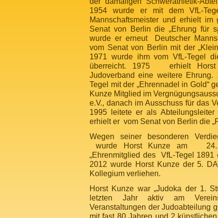
der damaligen Schwerathletik-Abte
1954 wurde er mit dem VfL-Tege
Mannschaftsmeister und erhielt im
Senat von Berlin die „Ehrung für sp
wurde er erneut Deutscher Mannsc
vom Senat von Berlin mit der „Klein
1971 wurde ihm vom VfL-Tegel die
überreicht. 1975 erhielt Hors
Judoverband eine weitere Ehrung.
Tegel mit der „Ehrennadel in Gold“ g
Kunze Mitglied im Vergnügungsauss
e.V., danach im Ausschuss für das V
1995 leitete er als Abteilungsleite
erhielt er vom Senat von Berlin die „P
Wegen seiner besonderen Verdie
wurde Horst Kunze am 24. 
„Ehrenmitglied des VfL-Tegel 1891 e
2012 wurde Horst Kunze der 5. 
Kollegium verliehen.
Horst Kunze war „Judoka der 1. S
letzten Jahr aktiv am Vere
Veranstaltungen der Judoabteilung ge
mit fast 80 Jahren und 2 künstliche