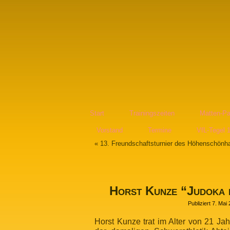
Start
Trainingszeiten
Matten-Pa
Vorstand
Termine
VfL-Tegel 
«
13. Freundschaftsturnier des Höhenschön
Horst Kunze “Judoka 
Publiziert
7. Mai
Horst Kunze trat im Alter von 21 Ja