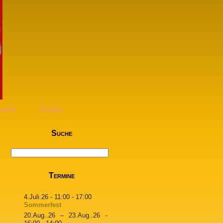
stand
Termine
Suche
Termine
4.Juli.26
- 11:00 - 17:00
Sommerfest
20.Aug..26
–
23.Aug..26
-