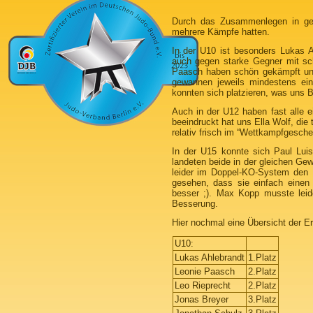
Durch das Zusammenlegen in gew
mehrere Kämpfe hatten.
In der U10 ist besonders Lukas 
auch gegen starke Gegner mit sc
Paasch haben schön gekämpft und
gewannen jeweils mindestens ei
konnten sich platzieren, was uns B
Auch in der U12 haben fast alle 
beeindruckt hat uns Ella Wolf, die 
relativ frisch im “Wettkampfgesche
In der U15 konnte sich Paul Lu
landeten beide in der gleichen Ge
leider im Doppel-KO-System den 
gesehen, dass sie einfach einen
besser ;). Max Kopp musste leid
Besserung.
Hier nochmal eine Übersicht der E
U10:
Lukas Ahlebrandt
1.Platz
Leonie Paasch
2.Platz
Leo Rieprecht
2.Platz
Jonas Breyer
3.Platz