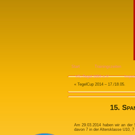
Start
Trainingszeiten
VfL-Tegel 1891 e.V.
Impr
«
TegelCup 2014 – 17./18.05.
15. Spa
Am 29.03.2014 haben wir an der 
davon 7 in der Altersklasse U10, 7