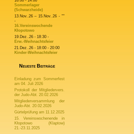
16:00 - 14:00
Sommerlager
(Schwarzheide)
13.Nov..26
–
15.Nov..26
- ""
-
16.Vereinswochende
Kłopotowo
19.Dez..26
- 18:30 -
Erw.-Weihnachtsfeier
21.Dez..26
- 18:00 - 20:00
Kinder-Weihnachtsfeier
Neueste Beiträge
Einladung zum Sommerfest
am 04. Juli 2026
Protokoll der Mitgliedervers.
der Judo-Abt. 20.02.2026
Mitgliederversammlung der
Judo-Abt. 20.02.2026
Gürtelprüfung am 11.12.2025
15. Vereinswochenende in
Kłopotowo (Klaptow)
21.-23.11.2025