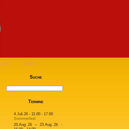
stand
Termine
Suche
Termine
4.Juli.26
- 11:00 - 17:00
Sommerfest
20.Aug..26
–
23.Aug..26
-