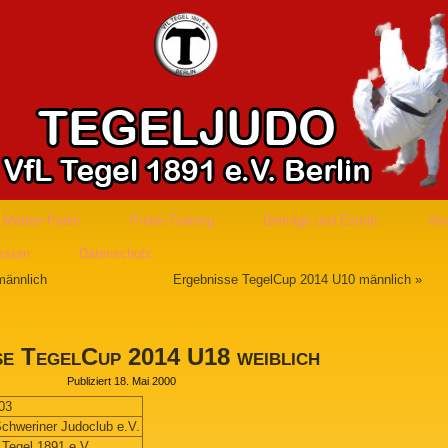
Matten-Paten
Probe-Training
Beiträge und Eintritt
Vor
essum
Datenschutz
männlich
Ergebnisse TegelCup 2014 U10 männlich
»
se TegelCup 2014 U18 weiblich
Publiziert
18. Mai 2000
03
Schweriner Judoclub e.V.
 Tegel 1891 e.V.