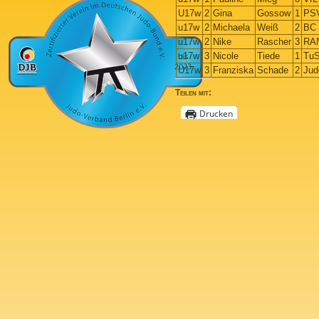
U17w
2
Gina
Gossow
1
PSV
u17w
2
Michaela
Weiß
2
BC 
u17w
2
Nike
Rascher
3
RA
u17w
3
Nicole
Tiede
1
TuS
U17w
3
Franziska
Schade
2
Jud
Teilen mit:
Drucken