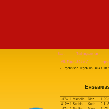
Start
Trainingszeiten
VfL-Tegel 1891 e.V.
Impr
«
Ergebnisse TegelCup 2014 U18 
Ergebnis
u17w
1
Michelle
Diez
1
JC 
U17w
1
Sophia
Koch
2
1. 
u17w
1
Pauline
Mieg
3
VfL