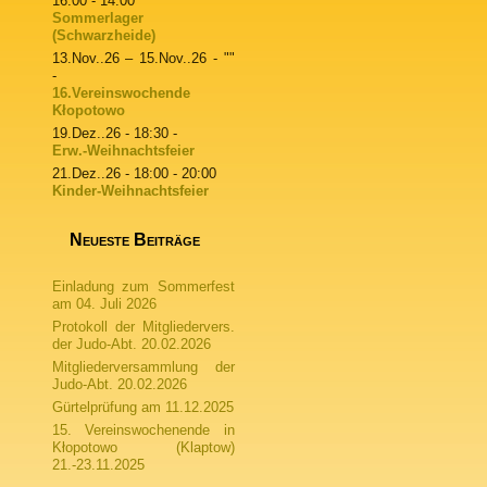
16:00 - 14:00
Sommerlager
(Schwarzheide)
13.Nov..26
–
15.Nov..26
- ""
-
16.Vereinswochende
Kłopotowo
19.Dez..26
- 18:30 -
Erw.-Weihnachtsfeier
21.Dez..26
- 18:00 - 20:00
Kinder-Weihnachtsfeier
Neueste Beiträge
Einladung zum Sommerfest
am 04. Juli 2026
Protokoll der Mitgliedervers.
der Judo-Abt. 20.02.2026
Mitgliederversammlung der
Judo-Abt. 20.02.2026
Gürtelprüfung am 11.12.2025
15. Vereinswochenende in
Kłopotowo (Klaptow)
21.-23.11.2025