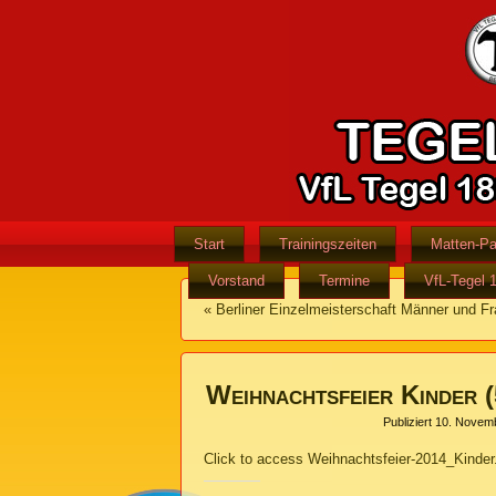
Start
Trainingszeiten
Matten-Pa
Vorstand
Termine
VfL-Tegel 
«
Berliner Einzelmeisterschaft Männer und F
Weihnachtsfeier Kinder 
Publiziert
10. Novem
Click to access Weihnachtsfeier-2014_Kinder