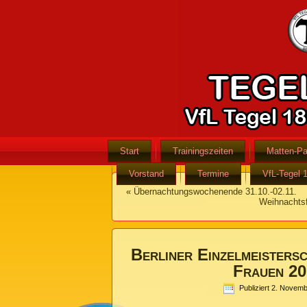
Start
Trainingszeiten
Matten-Pa
Vorstand
Termine
VfL-Tegel 
«
Übernachtungswochenende 31.10.-02.11.
Weihnachtsf
Berliner Einzelmeisters
Frauen 2
Publiziert
2. Novemb