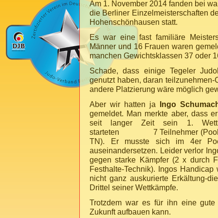
Am 1. November 2014 fanden bei w
die Berliner Einzelmeisterschaften d
Hohenschönhausen statt.
Es war eine fast familiäre Meisters
Männer und 16 Frauen waren gemeld
manchen Gewichtsklassen 37 oder 1
Schade, dass einige Tegeler Judok
genutzt haben, daran teilzunehmen-C
andere Platzierung wäre möglich ge
Aber wir hatten ja
Ingo Schumac
gemeldet. Man merkte aber, dass er
seit langer Zeit sein 1. Wett
starteten 7 Teilnehmer (Pool 1
TN). Er musste sich im 4er Po
auseinandersetzen. Leider verlor Ing
gegen starke Kämpfer (2 x durch F
Festhalte-Technik). Ingos Handicap 
nicht ganz auskurierte Erkältung-di
Drittel seiner Wettkämpfe.
Trotzdem war es für ihn eine gute 
Zukunft aufbauen kann.