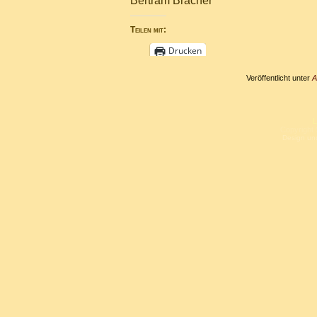
Bertram Bracher
Teilen mit:
Drucken
Veröffentlicht unter
A
L
Copyright 
Design un