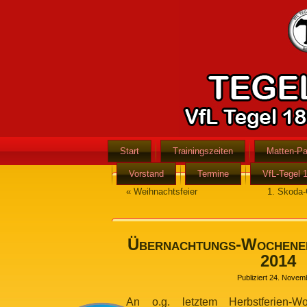
Start
Trainingszeiten
Matten-Pa
Vorstand
Termine
VfL-Tegel 
«
Weihnachtsfeier
1. Skoda-
Übernachtungs-Wochenen
2014
Publiziert
24. Novem
An o.g. letztem Herbstferien-