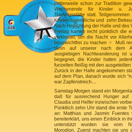
mittlerweile schon zur Tradition g
Wochenende für Kinder u. Ju
Trainingsstätte statt. Teilgenomme
Kinder/Jugendliche und zehn Betreu
Nach Herrichtung der Halle und de
Freitag kamen recht pünktlich die e
verkleidet, um die Nacht vor
Allerh
bösewichtfrei zu machen
Muß rech
denn auf unserer nach dem Abe
ausgiebigen Nachtwanderung ist u
begegnet, die Kinder hatten jeden
funzelten fleißig mit den ausgeteilte
Zurück in der Halle angekommen sta
auf dem Plan, danach wurde sich “n
war Zapfenstreich…
Samstag-Morgen stand ein Morgenla
daß für ausreichend Hunger auf 
Claudia und Helfer inzwischen vorber
Pünktlich zehn Uhr stand die erste T
an: Matthias und Jasmin Fuentes 
bereiterklärt, uns einen Einblick in 
unterstützt wurden sie vom Na
Morodion. Zuerst machten sie uns 