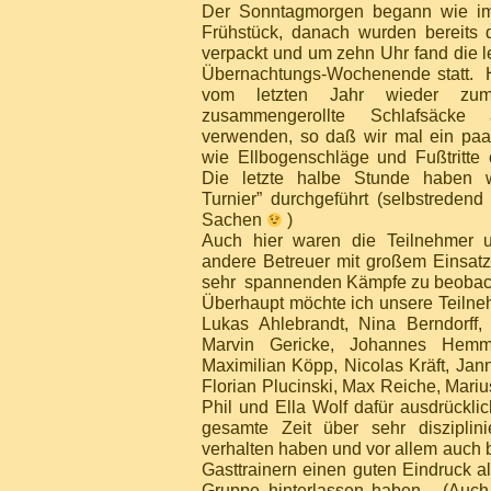
Der Sonntagmorgen begann wie im
Frühstück, danach wurden bereits 
verpackt und um zehn Uhr fand die le
Übernachtungs-Wochenende statt. H
vom letzten Jahr wieder zu
zusammengerollte Schlafsäcke 
verwenden, so daß wir mal ein paa
wie Ellbogenschläge und Fußtritte 
Die letzte halbe Stunde haben w
Turnier” durchgeführt (selbstreden
Sachen
)
Auch hier waren die Teilnehmer 
andere Betreuer mit großem Einsatz
sehr spannenden Kämpfe zu beobac
Überhaupt möchte ich unsere Teilneh
Lukas Ahlebrandt, Nina Berndorff,
Marvin Gericke, Johannes Hemme
Maximilian Köpp, Nicolas Kräft, Jan
Florian Plucinski, Max Reiche, Mari
Phil und Ella Wolf dafür ausdrücklic
gesamte Zeit über sehr disziplini
verhalten haben und vor allem auch 
Gasttrainern einen guten Eindruck al
Gruppe hinterlassen haben. (Auch