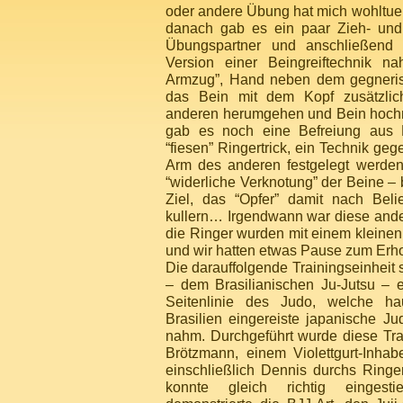
oder andere Übung hat mich wohltuend
danach gab es ein paar Zieh- un
Übungspartner und anschließend
Version einer Beingreiftechnik na
Armzug”, Hand neben dem gegneris
das Bein mit dem Kopf zusätzli
anderen herumgehen und Bein ho
gab es noch eine Befreiung aus
“fiesen” Ringertrick, ein Technik ge
Arm des anderen festgelegt werden
“widerliche Verknotung” der Beine –
Ziel, das “Opfer” damit nach Bel
kullern… Irgendwann war diese and
die Ringer wurden mit einem kleine
und wir hatten etwas Pause zum Erho
Die darauffolgende Trainingseinheit
– dem Brasilianischen Ju-Jutsu – 
Seitenlinie des Judo, welche ha
Brasilien eingereiste japanische Ju
nahm. Durchgeführt wurde diese Tra
Brötzmann, einem Violettgurt-Inhab
einschließlich Dennis durchs Ring
konnte gleich richtig eingest