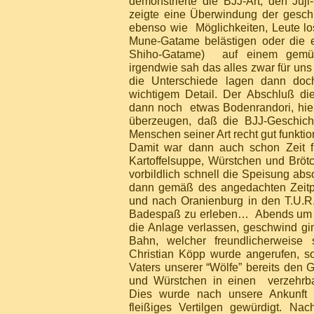
demonstrierte die BJJ-Art, den Ju
zeigte eine Überwindung der gesc
ebenso wie Möglichkeiten, Leute lo
Mune-Gatame belästigen oder die es
Shiho-Gatame) auf einem gemüt
irgendwie sah das alles zwar für uns 
die Unterschiede lagen dann do
wichtigem Detail. Der Abschluß die
dann noch etwas Bodenrandori, hie
überzeugen, daß die BJJ-Geschich
Menschen seiner Art recht gut funkti
Damit war dann auch schon Zeit f
Kartoffelsuppe, Würstchen und Brö
vorbildlich schnell die Speisung abs
dann gemäß des angedachten Zeitp
und nach Oranienburg in den T.U.R
Badespaß zu erleben… Abends um 
die Anlage verlassen, geschwind gi
Bahn, welcher freundlicherweise 
Christian Köpp wurde angerufen, so
Vaters unserer “Wölfe” bereits den G
und Würstchen in einen verzehrb
Dies wurde nach unsere Ankunft 
fleißiges Vertilgen gewürdigt. N