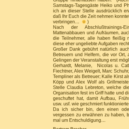
Samstags-Tagesgäste Heiko und Ph
ich an dieser Stelle ausdrücklich e
daß Ihr Euch die Zeit nehmen konntet
verbringen…
)
Nach der Abschlußtrainings-
Mattenabbauen und Aufräumen, auch
die Teilnehmer, alle haben fleißig 
diese eher ungeliebte Aufgaben recht
Großer Dank gebührt natürlich auch 
Betreuern und Helfern, die vor Ort, 
Gelingen der Veranstaltung erst mög
Gerhardt, Melanie, Nicolas u. Cat
Fiechtner, Alex Weigelt, Marc Schuh
Templiner als Betreuer; Kalle Kirst al
Köpp und Alex Wolf als Grillmeister
Stelle Claudia Lebreton, welche d
Organisation fest im Griff hatte und 
geschuftet hat, damit Aufbau, Früh
usw. usf. wie geschmiert funktioniert
Da ich sicher bin, den einen ode
vergessen zu erwähnen zu haben, bit
mal um Entschuldigung…