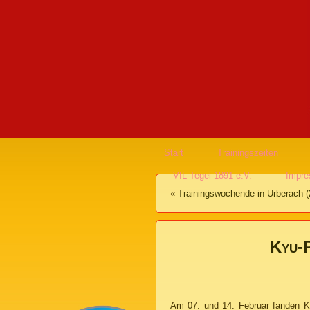
Start
Trainingszeiten
VfL-Tegel 1891 e.V.
Impr
«
Trainingswochende in Urberach (2
Kyu-P
Am 07. und 14. Februar fanden Ky