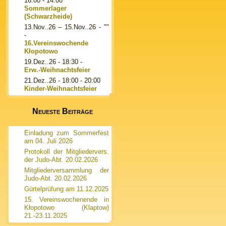
16:00 - 14:00
Sommerlager
(Schwarzheide)
13.Nov..26
–
15.Nov..26
- ""
-
16.Vereinswochende
Kłopotowo
19.Dez..26
- 18:30 -
Erw.-Weihnachtsfeier
21.Dez..26
- 18:00 - 20:00
Kinder-Weihnachtsfeier
Neueste Beiträge
Einladung zum Sommerfest
am 04. Juli 2026
Protokoll der Mitgliedervers.
der Judo-Abt. 20.02.2026
Mitgliederversammlung der
Judo-Abt. 20.02.2026
Gürtelprüfung am 11.12.2025
15. Vereinswochenende in
Kłopotowo (Klaptow)
21.-23.11.2025