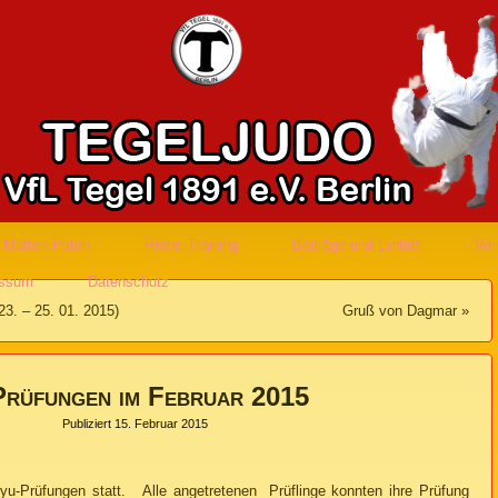
Matten-Paten
Probe-Training
Beiträge und Eintritt
Vor
essum
Datenschutz
3. – 25. 01. 2015)
Gruß von Dagmar
»
rüfungen im Februar 2015
Publiziert
15. Februar 2015
u-Prüfungen statt. Alle angetretenen Prüflinge konnten ihre Prüfung