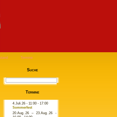
stand
Termine
Suche
Termine
4.Juli.26
- 11:00 - 17:00
Sommerfest
20.Aug..26
–
23.Aug..26
-