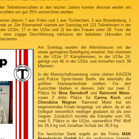
er Teilnehmerzahlen in den letzten Jahren konnte diesmal wieder ein
merzahlen um gut 25% verzeichnet werden.
reinen (davon 7 aus Polen und 1 aus Tschechien, 2 aus Brandenburg, 1
e an. Der Bärenanteil startete am Samstag mit 121 Teilnehmern in der
 der U13m, 17 in der U15w und 11 bei den Frauen unter 18. Trotz der
g eine zügige Durchführung inklusive der beliebten Urkunden mit
atzierten.
Am Sonntag wurden die Altersklassen mit der
etwas geringeren Beteiligung erwartet, hier starteten
in der U11w 37 Kämpferinnen, in der U13w 24,
gefolgt von 46 in der U15m und immerhin noch 39
Männern.
In der Mannschaftswertung vorne stehen KAIZEN
und Polizei Sport-Verein Berlin, die ebenfalls die
größten Starterpotentiale stellten. Für den
Ausrichter blieben in diesem Jahr nur zwei 2.
Plätze für
Nina Berndorff
und
Raimond Meier
,
sowie 2 dritte Plätze für
Carina Koch
und
Cherubina Wegner
. Raimond Meier hat ein
begeisterndes Finale hingelegt, vor allem, da er als
Gelbgurt wesentlich niedriger graduiert ist als sein
Gegner. Zusätzlich erzielte die Kämpfer vom VfL
zwei 5. Plätze in der U11m, namentlich Phil Wolf
bis 26,6 kg und Jonathan Schulz bis 36,9 kg.
Ein herzlicher Dank ergeht an die Firma
M&K
Brandschutz GmbH
für die großzügige Spende,