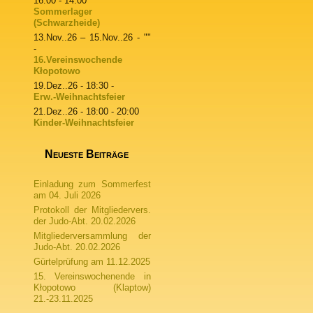
16:00 - 14:00
Sommerlager
(Schwarzheide)
13.Nov..26
–
15.Nov..26
- ""
-
16.Vereinswochende
Kłopotowo
19.Dez..26
- 18:30 -
Erw.-Weihnachtsfeier
21.Dez..26
- 18:00 - 20:00
Kinder-Weihnachtsfeier
Neueste Beiträge
Einladung zum Sommerfest
am 04. Juli 2026
Protokoll der Mitgliedervers.
der Judo-Abt. 20.02.2026
Mitgliederversammlung der
Judo-Abt. 20.02.2026
Gürtelprüfung am 11.12.2025
15. Vereinswochenende in
Kłopotowo (Klaptow)
21.-23.11.2025