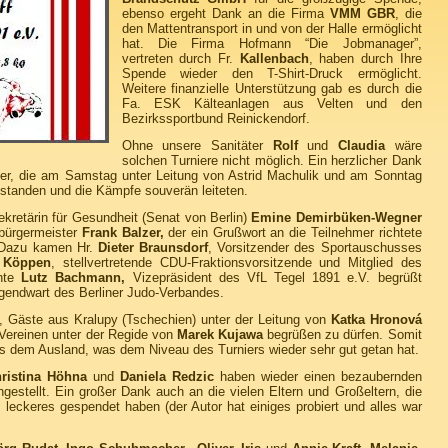
ebenso ergeht Dank an die Firma
VMM GBR
, die
den Mattentransport in und von der Halle ermöglicht
hat. Die Firma Hofmann “Die Jobmanager”,
vertreten durch Fr.
Kallenbach
, haben durch Ihre
Spende wieder den T-Shirt-Druck ermöglicht.
Weitere finanzielle Unterstützung gab es durch die
Fa. ESK Kälteanlagen aus Velten und den
Bezirkssportbund Reinickendorf.
Ohne unsere Sanitäter
Rolf
und
Claudia
wäre
solchen Turniere nicht möglich. Ein herzlicher Dank
hter, die am Samstag unter Leitung von Astrid Machulik und am Sonntag
standen und die Kämpfe souverän leiteten.
ekretärin für Gesundheit (Senat von Berlin)
Emine Demirbüken-Wegner
bürgermeister
Frank Balzer,
der ein Grußwort an die Teilnehmer richtete
 Dazu kamen Hr.
Dieter Braunsdorf
, Vorsitzender des Sportauschusses
n Köppen
, stellvertretende CDU-Fraktionsvorsitzende und Mitglied des
nte
Lutz Bachmann,
Vizepräsident des VfL Tegel 1891 e.V. begrüßt
gendwart des Berliner Judo-Verbandes.
, Gäste aus Kralupy (Tschechien) unter der Leitung von
Katka Hronová
 Vereinen unter der Regide von
Marek Kujawa
begrüßen zu dürfen. Somit
aus dem Ausland, was dem Niveau des Turniers wieder sehr gut getan hat.
Christina Höhna
und
Daniela Redzic
haben wieder einen bezaubernden
gestellt. Ein großer Dank auch an die vielen Eltern und Großeltern, die
leckeres gespendet haben (der Autor hat einiges probiert und alles war