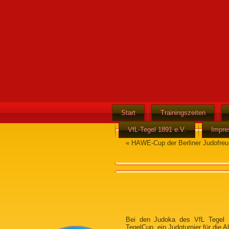
Start
Trainingszeiten
VfL-Tegel 1891 e.V.
Impr
«
HAWE-Cup der Berliner Judofreu
Bei den Judoka des VfL Tegel 1
TegelCup, ein Judoturnier für die 