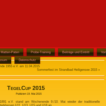
Matten-Paten
Probe-Training
Beiträge und Eintritt
Vor
essum
Datenschutz
nde 1955 e.V. am 11.04.2015
Sommerfest im Strandbad Heiligensee 2015
»
TegelCup 2015
Publiziert
19. Mai 2015
891 e.V. stand am Wochenende 9./10. Mai wieder der traditionelle
Alterklassen U11, U13, U15 und U18 an.