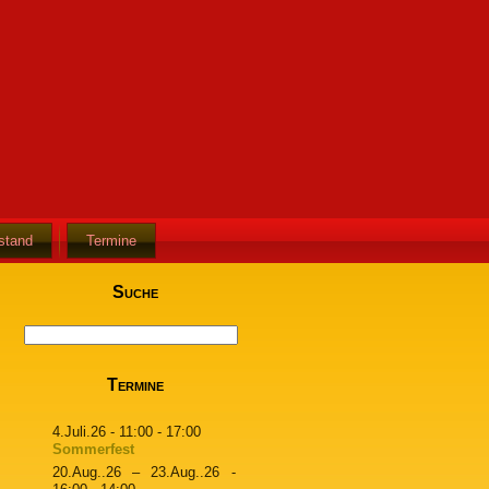
stand
Termine
Suche
Termine
4.Juli.26
- 11:00 - 17:00
Sommerfest
20.Aug..26
–
23.Aug..26
-