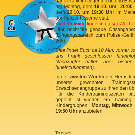
dank Frank für Jugendliche und Erw
am Montag, dem
19.10. um 20:00
dem
22.10. um 19:30 Uhr
im Matte
der Polizei-Kaserne statt.
Kindertraining findet in
dieser
Woche n
Hier noch die genaue Ortsangabe: 
(Eingangsbereich zum Polizei-Gel
268)
Bitte findet Euch ca 10 Min. vorher 
uns Frank geschlossen hineinlot
Nachzügler hatten aber bisher
hineinzukommen).
In der
zweiten Woche
der Herbstferi
unserer gewohnten Trainingss
Erwachsenengruppe zu ihren den übli
Für die Kindertrainingszeiten bi
geplant ist wieder, ein Training 
Kindergruppen
Montag, Mittwoch
19:50
Uhr
anzubieten.
Teilen mit: