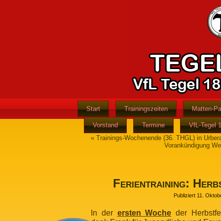
Start
Trainingszeiten
Matten-Pa
Vorstand
Termine
VfL-Tegel 
«
Trainings-Wochenende (36. THGL) in Urber
Vorankündigung Wei
Ferientraining: Herb
Publiziert
11. Oktob
In der
ersten Woche
der Herbstfer