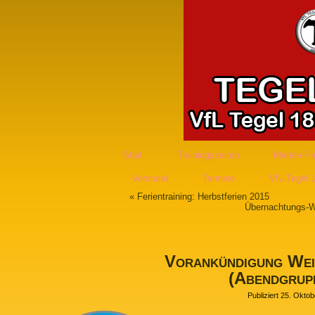
Start
Trainingszeiten
Matten-Pa
Vorstand
Termine
VfL-Tegel 
«
Ferientraining: Herbstferien 2015
Übernachtungs-W
Vorankündigung Wei
(Abendgrup
Publiziert
25. Oktob