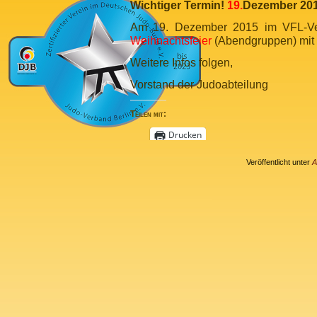
Wichtiger Termin!
19.
Dezember 20
Am 19. Dezember 2015 im VFL-Ver
Weihnachtsfeier
(Abendgruppen) mit
Weitere Infos folgen,
Vorstand der Judoabteilung
Teilen mit:
Drucken
Veröffentlicht unter
A