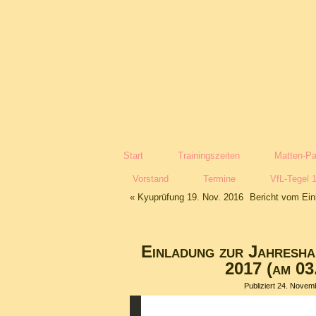
Start
Trainingszeiten
Matten-Pa
Vorstand
Termine
VfL-Tegel 
«
Kyuprüfung 19. Nov. 2016
Bericht vom Ein
Einladung zur Jahresh
2017 (am 03
Publiziert
24. Novem