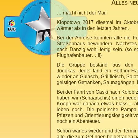
Alles ne
… macht nicht der Mai!
Kłopotowo
2017 diesmal im Oktobe
wärmer als in den letzten Jahren.
Bei der Anreise konnten alle die Fo
Straßenbaus bewundern. Nächstes 
nach Danzig wohl fertig sein. (so s
Flughafenbauer…!!!)
Die Gruppe bestand aus den üb
Judokas. Jeder fand ein Bett im Ha
wieder an Gulasch, Grillfleisch, Sal
geistigen Getränken, Saunagängen, 
Bei der Fahrt von Gaski nach
Kołobr
haben wir (Schaarschis) einen neuen
Koepp war danach etwas blass – abe
leben noch. Die polnische Pampa 
Pfützen und Orientierungslosigkeit 
noch ein Abenteuer.
Schön war es wieder und der Termin 
alle, die zum Gelingen beigetragen 