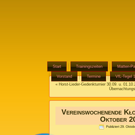
Start
Trainingszeiten
Matten-Pa
Vorstand
Termine
VfL-Tegel 
«
Horst-Lieder-Gedenkturnier 30.09. u. 01.10
Übernachtungs
Vereinswochenende Kło
Oktober 2
Publiziert
29. Oktob