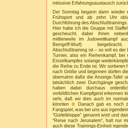
inklusive Erfahrungsaustausch zurü
Der Sonntag begann dann wieder m
Frühsport und ab zehn Uhr ob
Durchführung des Abschlußtrainings.
Hier habe ich die Gruppe mit Staffe
gescheucht, dabei ihnen nebenb
mittlerweile im Judowettkampf au
Beingriff-Wurf) beigebracht
Abschlußtraining ist – so will es de
Turnier, also ein Reihenkampf, be
Einzelkampfes solange weiterkämpfen 
die Reihe zu Ende ist. Wir sortieren
nach Größe und beginnen dürfen die
übernahm dafür die Anzeige-Tafel 
tatsächlich zwei Durchgänge gescha
haben dabei durchaus ordentli
vorbildlichen Kampfgeist erkennen
sehr, daß wir dies auch im normal
könnten
Danach gab es noch zw
Fangspiel, was bei uns aus irgendei
“Gürtelkloppe” genannt wird und dan
“Reise nach Jerusalem”, halt nur m
auch diese Trainings-Einheit irgen