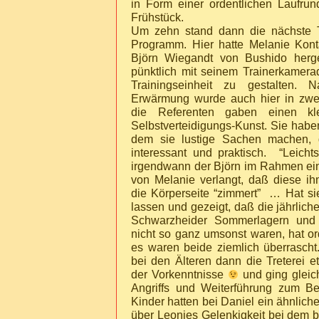
in Form einer ordentlichen Laufru
Frühstück.
Um zehn stand dann die nächste T
Programm. Hier hatte Melanie Kont
Björn Wiegandt von Bushido herge
pünktlich mit seinem Trainerkamer
Trainingseinheit zu gestalten. N
Erwärmung wurde auch hier in zwei
die Referenten gaben einen kle
Selbstverteidigungs-Kunst. Sie habe
dem sie lustige Sachen machen, 
interessant und praktisch. “Leich
irgendwann der Björn im Rahmen ei
von Melanie verlangt, daß diese ihm
die Körperseite “zimmert” … Hat si
lassen und gezeigt, daß die jährlic
Schwarzheider Sommerlagern und J
nicht so ganz umsonst waren, hat or
es waren beide ziemlich überrascht.
bei den Älteren dann die Treterei 
der Vorkenntnisse
und ging gleich
Angriffs und Weiterführung zum Bei
Kinder hatten bei Daniel ein ähnlich
über Leonies Gelenkigkeit bei dem 