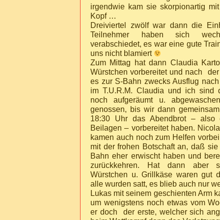
irgendwie kam sie skorpionartig mit
Kopf …
Dreiviertel zwölf war dann die Ei
Teilnehmer haben sich wechs
verabschiedet, es war eine gute Trai
uns nicht blamiert
Zum Mittag hat dann Claudia Karto
Würstchen vorbereitet und nach de
es zur S-Bahn zwecks Ausflug nac
im T.U.R.M. Claudia und ich sind 
noch aufgeräumt u. abgewasche
genossen, bis wir dann gemeinsam
18:30 Uhr das Abendbrot – also d
Beilagen – vorbereitet haben. Nicol
kamen auch noch zum Helfen vorbei.
mit der frohen Botschaft an, daß si
Bahn eher erwischt haben und bereit
zurückkehren. Hat dann aber so
Würstchen u. Grillkäse waren gut 
alle wurden satt, es blieb auch nur we
Lukas mit seinem geschienten Arm 
um wenigstens noch etwas vom Wo
er doch der erste, welcher sich ang