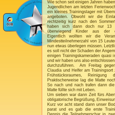
Wie schon seit einigen Jahren haben
Jugendlichen am letzten Ferienwoc
ein kleines Trainingslager mit Über
angeboten. Obwohl wir die Einla
rechtzeitig kurz nach den Sommerf
haben sich dann doch nur 13 T
überwiegend Kinder aus der er
Eigentlich wollten wir die Veran
Mindestteilnehmerzahl von 15 Leut
nun etwas überlegen müssen.
Letztl
es soll nicht der Schaden der Angem
einigen Trainingskameraden quasi 
und wir haben uns also entschlosse
durchzuführen. Am Freitag gegen
Claudia und Helfer am Trainingsort
Frühstücksraumes, Reinigung
Praktischerweise lag die Matte noch
So nach und nach trafen dann die
Matte füllte sich mit Leben.
Um sieben war dann Zeit fürs Aben
obligatorische Begrüßung, Einweisu
Kurz vor acht stand dann unser Bo
parat und es gab die erste Trainin
Dennis die Teilnehmerschar in zw