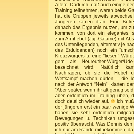
Ältere. Dadurch, daß auch einige der
Training teilnehmen, waren beide Gr
hat die Gruppen jeweils abwechsel
Jüngeren kamen dran: Eine Befr
danach das Ergebnis nutzen, um z
kommen, von dort ein elegantes, 
zum Armhebel (Juji-Gatame) mit Abs
des Untenliegenden, alternativ je na
des Erduldenden) noch ein “umsch
Kreuzwürgers u. eine “fiesen” Würg
gern als Neureuther-Würger/Ude
bezeichnet wird. Natürlich k
Nachfragen, ob sie die Hebel 
Wettkampf machen dürfen – die lei
nach der Antwort “Nein”, klarten 
“Aber später, wenn ihr alt genug seid
aber ordentlich im Training üben, d
doch deutlich wieder auf.
Ich muß 
der jüngeren erst ein paar wenige W
haben sie sehr ordentlich mitgear
Bewegungen u. Techniken umgese
positiv überrascht. Was Dennis den 
ich nur am Rande mitbekommen, da 