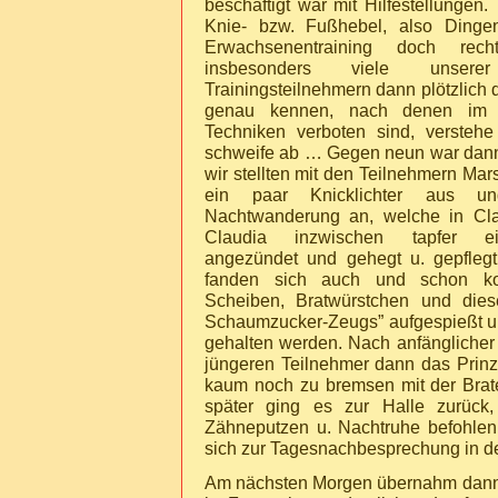
beschäftigt war mit Hilfestellungen
Knie- bzw. Fußhebel, also Dinge
Erwachsenentraining doch re
insbesonders viele unserer 
Trainingsteilnehmern dann plötzlich
genau kennen, nach denen im J
Techniken verboten sind, verstehe
schweife ab … Gegen neun war dann 
wir stellten mit den Teilnehmern Marsc
ein paar Knicklichter aus u
Nachtwanderung an, welche in Cla
Claudia inzwischen tapfer ei
angezündet und gehegt u. gepflegt
fanden sich auch und schon kon
Scheiben, Bratwürstchen und die
Schaumzucker-Zeugs” aufgespießt un
gehalten werden. Nach anfänglicher 
jüngeren Teilnehmer dann das Prin
kaum noch zu bremsen mit der Brate
später ging es zur Halle zurück
Zähneputzen u. Nachtruhe befohlen
sich zur Tagesnachbesprechung in d
Am nächsten Morgen übernahm dann 