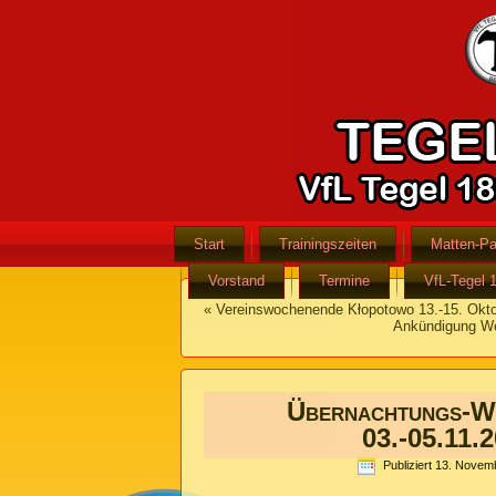
Start
Trainingszeiten
Matten-Pa
Vorstand
Termine
VfL-Tegel 
«
Vereinswochenende Kłopotowo 13.-15. Okt
Ankündigung We
Übernachtungs-W
03.-05.11.
Publiziert
13. Novem