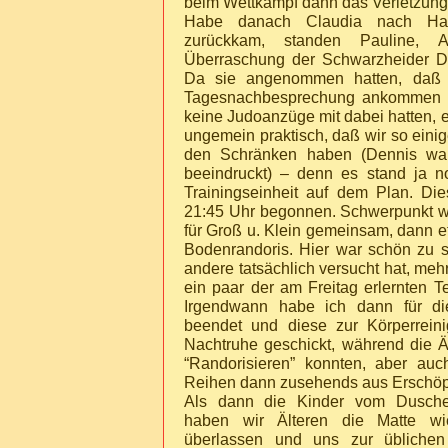
beim Wettkampf dann das
Verletzun
Habe danach Claudia nach Hau
zurückkam, standen Pauline, 
Überraschung der Schwarzheider D
Da sie angenommen hatten, daß s
Tagesnachbesprechung ankommen 
keine Judoanzüge mit dabei hatten, e
ungemein praktisch, daß wir so einig
den Schränken haben (Dennis war 
beeindruckt) – denn es stand ja 
Trainingseinheit auf dem Plan. Di
21:45 Uhr begonnen. Schwerpunkt w
für Groß u. Klein gemeinsam, dann e
Bodenrandoris. Hier war schön zu 
andere tatsächlich versucht hat, meh
ein paar der am Freitag erlernten 
Irgendwann habe ich dann für d
beendet und diese zur Körperreini
Nachtruhe geschickt, während die Ä
“Randorisieren” konnten, aber auch
Reihen dann zusehends aus Erschö
Als dann die Kinder vom Dusche
haben wir Älteren die Matte wi
überlassen und uns zur übliche