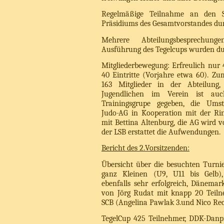
Regelmäßige Teilnahme an den Si
Präsidiums des Gesamtvorstandes dur
Mehrere Abteilungsbesprechu
Ausführung des Tegelcups wurden du
Mitgliederbewegung: Erfreulich nur 
40 Eintritte (Vorjahre etwa 60). Zum
163 Mitglieder in der Abteilung,
Jugendlichen im Verein ist au
Trainingsgrupe gegeben, die Umstr
Judo-AG in Kooperation mit der Rin
mit Bettina Altenburg, die AG wird v
der LSB erstattet die Aufwendungen.
Bericht des 2.Vorsitzenden:
Übersicht über die besuchten Turnie
ganz Kleinen (U9, U11 bis Gelb),
ebenfalls sehr erfolgreich, Dänemark
von Jörg Rudat mit knapp 20 Teilne
SCB (Angelina Pawlak 3.und Nico Rech
TegelCup 425 Teilnehmer, DDK-Danpr