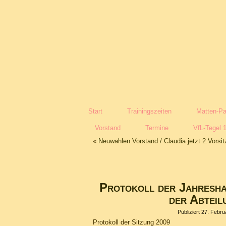
Start
Trainingszeiten
Matten-Pa
Vorstand
Termine
VfL-Tegel 
«
Neuwahlen Vorstand / Claudia jetzt 2.Vorsi
Protokoll der Jahresh
der Abteil
Publiziert
27. Febru
Protokoll der Sitzung 2009