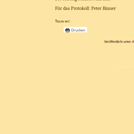
Für das Protokoll: Peter Binner
Teilen mit:
Drucken
Veröffentlicht unter
A
L
Copyright 
Design un