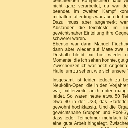
berichtenden Kampfrichter) hatte 
nicht ganz verarbeitet, da war de
beendet. Im zweiten Kampf konn
mithalten, allerdings war auch dort n
Dazu muss aber angemerkt werd
Abstanden die leichteste im Tur
gewichtsnaher Einteilung ihre Gegn
schwerer waren.
Ebenso war dann Manuel Fiechtner
dann aber wieder auf Matte zwei 
Deshalb bleibt mir hier wieder 
Momente, die ich sehen konnte, gut 
Zwischenzeitlich war noch Angelina 
Halle, um zu sehen, wie sich unsere
Insgesamt ist leider jedoch zu b
Neukölln-Open, die in den Vorjahren 
war, mittlerweile auch unter mang
leidet. So waren heute etwa 50 Te
etwa 80 in der U23, das Starterfe
gewohnt hochklassig. Und die Organi
gewichtsnahe Gruppen und Pool-Sys
dass jeder Teilnehmer mehrfach k
eine gute Arbeit hingelegt. Zwisc