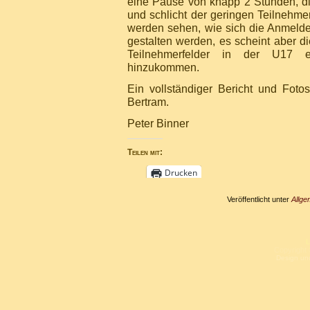
eine Pause von knapp 2 Stunden, die
und schlicht der geringen Teilnehme
werden sehen, wie sich die Anmeld
gestalten werden, es scheint aber d
Teilnehmerfelder in der U17 e
hinzukommen.
Ein vollständiger Bericht und Foto
Bertram.
Peter Binner
Teilen mit:
Drucken
Veröffentlicht unter
Allge
L
Copyright 
Design un