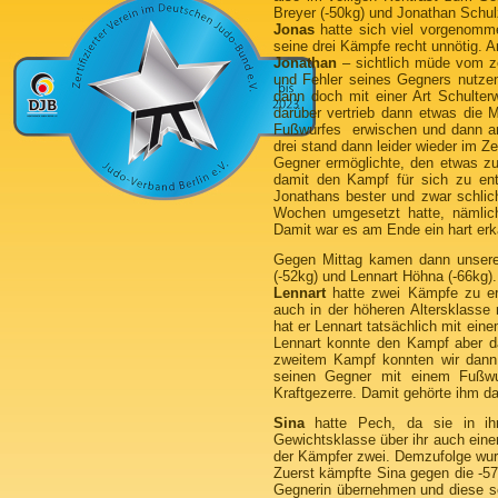
Breyer (-50kg) und Jonathan Schul
Jonas
hatte sich viel vorgenommen
seine drei Kämpfe recht unnötig. 
Jonathan
– sichtlich müde vom ze
und Fehler seines Gegners nutze
dann doch mit einer Art Schulter
darüber vertrieb dann etwas die 
Fußwurfes erwischen und dann am
drei stand dann leider wieder im 
Gegner ermöglichte, den etwas zu
damit den Kampf für sich zu en
Jonathans bester und zwar schlic
Wochen umgesetzt hatte, nämlich
Damit war es am Ende ein hart er
Gegen Mittag kamen dann unsere 
(-52kg) und Lennart Höhna (-66kg).
Lennart
hatte zwei Kämpfe zu erl
auch in der höheren Altersklasse 
hat er Lennart tatsächlich mit ei
Lennart konnte den Kampf aber da
zweitem Kampf konnten wir dann
seinen Gegner mit einem Fußwu
Kraftgezerre. Damit gehörte ihm d
Sina
hatte Pech, da sie in ihr
Gewichtsklasse über ihr auch eine
der Kämpfer zwei. Demzufolge wur
Zuerst kämpfte Sina gegen die -57
Gegnerin übernehmen und diese so