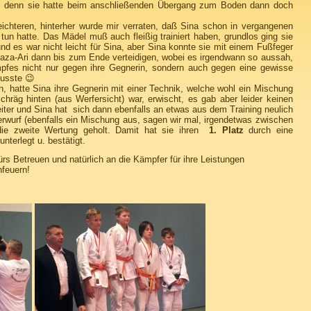
, denn sie hatte beim anschließenden Übergang zum Boden dann doch
ichteren, hinterher wurde mir verraten, daß Sina schon in vergangenen
tun hatte. Das Mädel muß auch fleißig trainiert haben, grundlos ging sie
und es war nicht leicht für Sina, aber Sina konnte sie mit einem Fußfeger
aza-Ari dann bis zum Ende verteidigen, wobei es irgendwann so aussah,
fes nicht nur gegen ihre Gegnerin, sondern auch gegen eine gewisse
usste 😉
, hatte Sina ihre Gegnerin mit einer Technik, welche wohl ein Mischung
räg hinten (aus Werfersicht) war, erwischt, es gab aber leider keinen
eiter und Sina hat sich dann ebenfalls an etwas aus dem Training neulich
erwurf (ebenfalls ein Mischung aus, sagen wir mal, irgendetwas zwischen
ie zweite Wertung geholt. Damit hat sie ihren
1. Platz
durch eine
nterlegt u. bestätigt.
rs Betreuen und natürlich an die Kämpfer für ihre Leistungen
nfeuern!