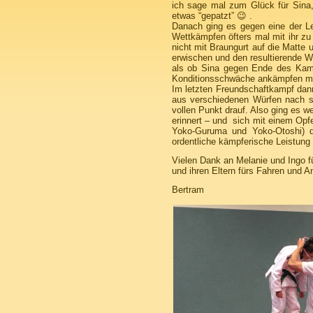
ich sage mal zum Glück für Sina
etwas “gepatzt” 😉 .
Danach ging es gegen eine der Le
Wettkämpfen öfters mal mit ihr zu 
nicht mit Braungurt auf die Matte 
erwischen und den resultierende W
als ob Sina gegen Ende des Kamp
Konditionsschwäche ankämpfen m
Im letzten Freundschaftkampf dann
aus verschiedenen Würfen nach sch
vollen Punkt drauf. Also ging es w
erinnert – und sich mit einem Opf
Yoko-Guruma und Yoko-Otoshi) d
ordentliche kämpferische Leistung u
Vielen Dank an Melanie und Ingo fü
und ihren Eltern fürs Fahren und A
Bertram