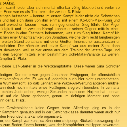
z (-66kg).
, damit leider aber sich mental offenbar völlig blockiert und verlor so
Am Ende war es als Trostpreis der zweite
3. Platz
.
itigen Aufstehen – konnte im ersten Kampf leider nicht die Schwächen
n und hat sich dann von ihm einmal mit einem Ko-Uchi-Maki-Komi und
wurf erwischen lassen – was zum gegnerischen Sieg führte. Der Ärger
Müdigkeit und im zweiten Kampf konnte er seinen Gegner mittels eines
 Boden in eine Festhalte bekommen, was zum Sieg führte. Kampf Nr.
Zeichen einer Unachtsamkeit von Jonathan, welche dem recht langbeinigen
 breiten Stand Jonathans mit einer Großen Innensichel auszunutzen u.
tscheiden. Der nächste und letzte Kampf war aus meiner Sicht dann
ht deswegen, weil er hier etwas aus dem Training der letzten Tage und
 den Gegner mittels einer bestimmten Uchi-Mata-Variante zu werfen.
kämpfter
3. Platz.
beide U17-Starter in die Wettkampfstätte. Diese waren Sina Schröter
edigen. Der erste war gegen Jonathans Erstgegner, der offensichtlich
mitkämpfen durfte. Er war auf jedenfalls auch hier nicht unterschätzen,
nem Wurf erwischt, so daß Lennart eine Waza-Ari-Wertung abgeben mußte.
nn doch noch mittels eines Fußfegers siegreich beenden. In Lennarts
 echtes Judo sehen, wenige Sekunden nach dem Hajime hat Lennart
rf auf die Matte gedonnert, genau im richtigen Moment und ohne
ann der
1. Platz
.
er Gewichtsklasse keine Gegner hatte. Allerdings ging es in der
r Kämpferin genauso und in der Gewichtsklasse darunter waren auch nur
den Freundschaftskämpfe organisiert.
er, der Kampf war kurz, da Sina eine stolperige Rückwärtsbewegung der
 zum Boden führen konnte, was der Kampfrichter mit Ippon bewertete,