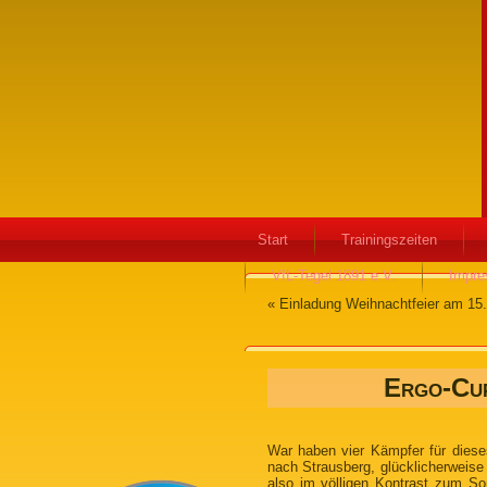
Start
Trainingszeiten
VfL-Tegel 1891 e.V.
Impr
«
Einladung Weihnachtfeier am 15
Ergo-Cup
War haben vier Kämpfer für diese
nach Strausberg, glücklicherweise 
also im völligen Kontrast zum So