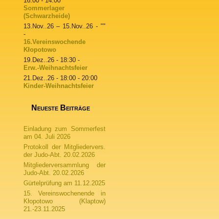
16:00 - 14:00
Sommerlager
(Schwarzheide)
13.Nov..26
–
15.Nov..26
- ""
-
16.Vereinswochende
Kłopotowo
19.Dez..26
- 18:30 -
Erw.-Weihnachtsfeier
21.Dez..26
- 18:00 - 20:00
Kinder-Weihnachtsfeier
Neueste Beiträge
Einladung zum Sommerfest
am 04. Juli 2026
Protokoll der Mitgliedervers.
der Judo-Abt. 20.02.2026
Mitgliederversammlung der
Judo-Abt. 20.02.2026
Gürtelprüfung am 11.12.2025
15. Vereinswochenende in
Kłopotowo (Klaptow)
21.-23.11.2025