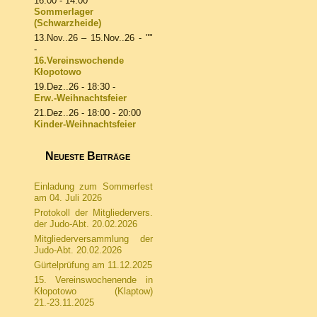
16:00 - 14:00
Sommerlager
(Schwarzheide)
13.Nov..26
–
15.Nov..26
- ""
-
16.Vereinswochende
Kłopotowo
19.Dez..26
- 18:30 -
Erw.-Weihnachtsfeier
21.Dez..26
- 18:00 - 20:00
Kinder-Weihnachtsfeier
Neueste Beiträge
Einladung zum Sommerfest
am 04. Juli 2026
Protokoll der Mitgliedervers.
der Judo-Abt. 20.02.2026
Mitgliederversammlung der
Judo-Abt. 20.02.2026
Gürtelprüfung am 11.12.2025
15. Vereinswochenende in
Kłopotowo (Klaptow)
21.-23.11.2025