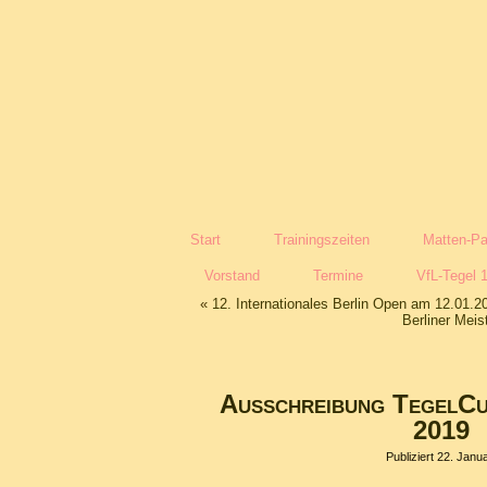
Start
Trainingszeiten
Matten-Pa
Vorstand
Termine
VfL-Tegel 
«
12. Internationales Berlin Open am 12.01.2
Berliner Mei
Ausschreibung TegelCup
2019
Publiziert
22. Janu