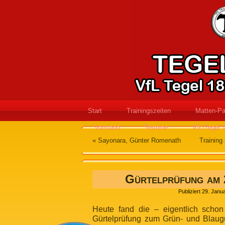
Start
Trainingszeiten
Matten-Pa
Vorstand
Termine
VfL-Tegel 
«
Sayonara, Günter Romenath
Training
Gürtelprüfung am 
Publiziert
29. Janu
Heute fand die – eigentlich schon
Gürtelprüfung zum Grün- und Blaugu