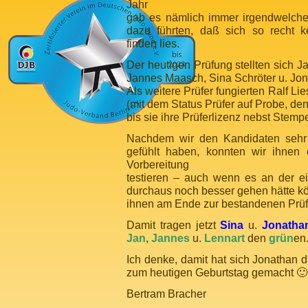
Jahr
gab es nämlich immer irgendwelche
dazu führten, daß sich so recht k
finden lies.
Der heutigen Prüfung stellten sich J
Jannes Maasch, Sina Schröter u. Jon
Als weitere Prüfer fungierten Ralf L
(mit dem Status Prüfer auf Probe, de
bis sie ihre Prüferlizenz nebst Stempe
Nachdem wir den Kandidaten sehr 
gefühlt haben, konnten wir ihnen 
Vorbereitung
testieren – auch wenn es an der e
durchaus noch besser gehen hätte k
ihnen am Ende zur bestandenen Prüfu
Damit tragen jetzt
Sina
u.
Jonatha
Jan
,
Jannes
u.
Lennart
den
grün
en
Ich denke, damit hat sich Jonathan d
zum heutigen Geburtstag gemacht 🙂
Bertram Bracher