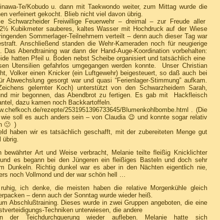
inawa-Te/Kobudo u. dann mit Taekwondo weiter, zum Mittag wurde die
 verfeinert gekocht. Blieb nicht viel davon übrig.
die
Schwarzheider Freiwillige Feuerwehr
– dreimal – zur Freude aller
s 2½ Kubikmeter sauberes, kaltes Wasser mit Hochdruck auf der Wiese
ringenden Sommerlager-Teilnehmern verteilt – denn auch dieser Tag war
straft. Anschließend standen die Wehr-Kameraden noch für neugierige
. Das Abendtraining war dann der Hand-Auge-Koordination vorbehalten:
de hatten Pfeil u. Boden nebst Scheibe organisiert und tatsächlich eine
en Utensilien gefahrlos umgegangen werden konnte. Unser Christian
ht, Volker einen Knicker (ein Luftgewehr) beigesteuert, so daß auch bei
ür Abwechslung gesorgt war und quasi “Ferienlager-Stimmung” aufkam.
eichens gelernter Koch) unterstützt von den Schwarzheidern Sarah,
 und mir begonnen, das Abendbrot zu fertigen. Es gab mit Hackfleisch
tel, dazu kamen noch Backkartoffeln.
ww.chefkoch.de/rezepte/2531951396733645/Blumenkohlbombe.html
. (Die
 wie soll es auch anders sein – von Claudia 😉 und konnte sogar relativ
n 🙂 )
ld haben wir es tatsächlich geschafft, mit der zubereiteten Menge gut
 übrig.
ewährter Art und Weise verbracht, Melanie teilte fleißig Knicklichter
 und es begann bei den Jüngeren ein fleißiges Basteln und doch sehr
 Dunkeln. Richtig dunkel war es aber in den Nächten eigentlich nie,
ers noch Vollmond und der war schön hell …
uhig, ich denke, die meisten haben die relative Morgenkühle gleich
erpacken – denn auch der Sonntag wurde wieder heiß.
zum Abschlußtraining. Dieses wurde in zwei Gruppen angeboten, die eine
stverteidigungs-Techniken unterwiesen, die andere
on der Teichdurchquerung wieder aufleben. Melanie hatte sich