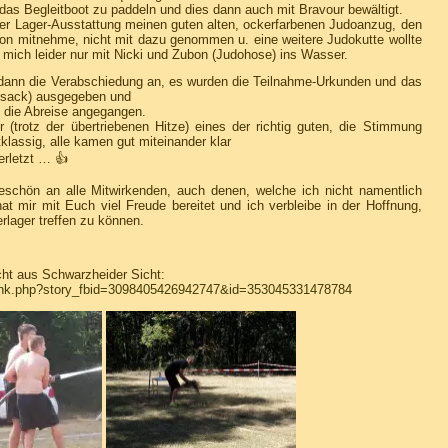
 das Begleitboot zu paddeln und dies dann auch mit Bravour bewältigt.
er Lager-Ausstattung meinen guten alten, ockerfarbenen Judoanzug, den
on mitnehme, nicht mit dazu genommen u. eine weitere Judokutte wollte
ür mich leider nur mit Nicki und Zubon (Judohose) ins Wasser.
dann die Verabschiedung an, es wurden die Teilnahme-Urkunden und das
cksack) ausgegeben und
d die Abreise angegangen.
(trotz der übertriebenen Hitze) eines der richtig guten, die Stimmung
lassig, alle kamen gut miteinander klar
erletzt … 👍
eschön an alle Mitwirkenden, auch denen, welche ich nicht namentlich
 mir mit Euch viel Freude bereitet und ich verbleibe in der Hoffnung,
lager treffen zu können.
cht aus Schwarzheider Sicht:
ink.php?story_fbid=3098405426942747&id=353045331478784