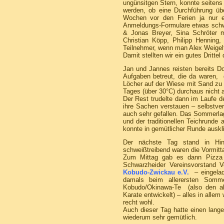
ungünsitgen Stern, konnte seitens
werden, ob eine Durchführung übe
Wochen vor den Ferien ja nur ei
Anmeldungs-Formulare etwas schwie
& Jonas Breyer, Sina Schröter m
Christian Köpp, Philipp Henning
Teilnehmer, wenn man Alex Weigelt
Damit stellten wir ein gutes Dritte
Jan und Jannes reisten bereits D
Aufgaben betreut, die da waren, 
Löcher auf der Wiese mit Sand zu v
Tages (über 30°C) durchaus nicht al
Der Rest trudelte dann im Laufe d
ihre Sachen verstauen – selbstvers
auch sehr gefallen. Das Sommerla
und der traditionellen Teichrund
konnte in gemütlicher Runde auskl
Der nächste Tag stand in Hin
schweißtreibend waren die Vormitt
Zum Mittag gab es dann Pizza v
Schwarzheider Vereinsvorstand 
Kobudo-Zwickau e.V.
– eingelad
damals beim allerersten Somm
Kobudo/Okinawa-Te (also den al
Karate entwickelt) – alles in allem
recht wohl.
Auch dieser Tag hatte einen lange
wiederum sehr gemütlich.