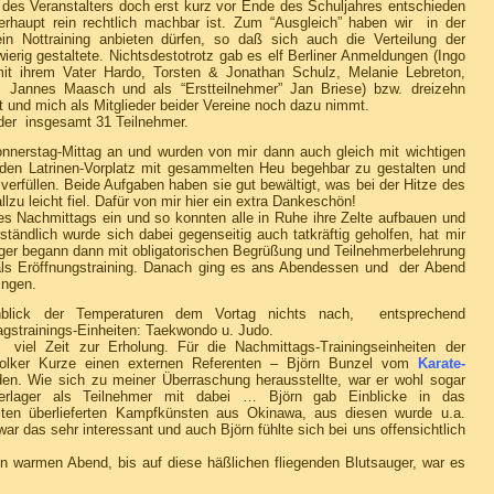
 des Veranstalters doch erst kurz vor Ende des Schuljahres entschieden
rhaupt rein rechtlich machbar ist. Zum “Ausgleich” haben wir in der
n Nottraining anbieten dürfen, so daß sich auch die Verteilung der
rig gestaltete. Nichtsdestotrotz gab es elf Berliner Anmeldungen (Ingo
it ihrem Vater Hardo, Torsten & Jonathan Schulz, Melanie Lebreton,
, Jannes Maasch und als “Erstteilnehmer” Jan Briese) bzw. dreizehn
 und mich als Mitglieder beider Vereine noch dazu nimmt.
l der insgesamt 31 Teilnehmer.
onnerstag-Mittag an und wurden von mir dann auch gleich mit wichtigen
den Latrinen-Vorplatz mit gesammelten Heu begehbar zu gestalten und
erfüllen. Beide Aufgaben haben sie gut bewältigt, was bei der Hitze des
lzu leicht fiel. Dafür von mir hier ein extra Dankeschön!
es Nachmittags ein und so konnten alle in Ruhe ihre Zelte aufbauen und
tändlich wurde sich dabei gegenseitig auch tatkräftig geholfen, hat mir
ger begann dann mit obligatorischen Begrüßung und Teilnehmerbelehrung
e als Eröffnungstraining. Danach ging es ans Abendessen und der Abend
ingen.
blick der Temperaturen dem Vortag nichts nach, entsprechend
agstrainings-Einheiten: Taekwondo u. Judo.
iel Zeit zur Erholung. Für die Nachmittags-Trainingseinheiten der
Volker Kurze einen externen Referenten – Björn Bunzel vom
Karate-
en. Wie sich zu meiner Überraschung herausstellte, war er wohl sogar
erlager als Teilnehmer mit dabei … Björn gab Einblicke in das
ten überlieferten Kampfkünsten aus Okinawa, aus diesen wurde u.a.
 war das sehr interessant und auch Björn fühlte sich bei uns offensichtlich
n warmen Abend, bis auf diese häßlichen fliegenden Blutsauger, war es