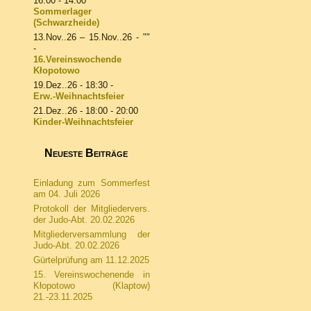
16:00 - 14:00
Sommerlager
(Schwarzheide)
13.Nov..26
–
15.Nov..26
- ""
-
16.Vereinswochende
Kłopotowo
19.Dez..26
- 18:30 -
Erw.-Weihnachtsfeier
21.Dez..26
- 18:00 - 20:00
Kinder-Weihnachtsfeier
Neueste Beiträge
Einladung zum Sommerfest
am 04. Juli 2026
Protokoll der Mitgliedervers.
der Judo-Abt. 20.02.2026
Mitgliederversammlung der
Judo-Abt. 20.02.2026
Gürtelprüfung am 11.12.2025
15. Vereinswochenende in
Kłopotowo (Klaptow)
21.-23.11.2025