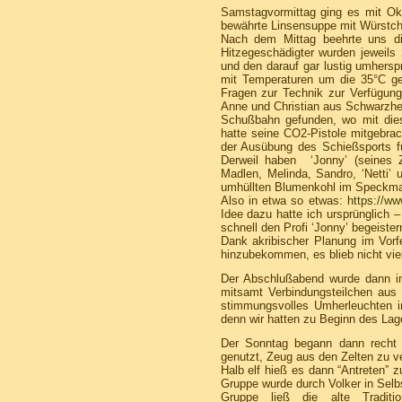
Samstagvormittag ging es mit Ok
bewährte Linsensuppe mit Würstchen
Nach dem Mittag beehrte uns 
Hitzegeschädigter wurden jeweil
und den darauf gar lustig umhersp
mit Temperaturen um die 35°C ge
Fragen zur Technik zur Verfügung
Anne und Christian aus Schwarzhei
Schußbahn gefunden, wo mit dies
hatte seine CO2-Pistole mitgebrac
der Ausübung des Schießsports f
Derweil haben ‘Jonny’ (seines Z
Madlen, Melinda, Sandro, ‘Netti’
umhüllten Blumenkohl im Speckman
Also in etwa so etwas:
https://w
Idee dazu hatte ich ursprünglich –
schnell den Profi ‘Jonny’ begeister
Dank akribischer Planung im Vorfe
hinzubekommen, es blieb nicht viel
Der Abschlußabend wurde dann in b
mitsamt Verbindungsteilchen aus
stimmungsvolles Umherleuchten im
denn wir hatten zu Beginn des Lag
Der Sonntag begann dann recht r
genutzt, Zeug aus den Zelten zu v
Halb elf hieß es dann “Antreten” 
Gruppe wurde durch Volker in Selb
Gruppe ließ die alte Traditi