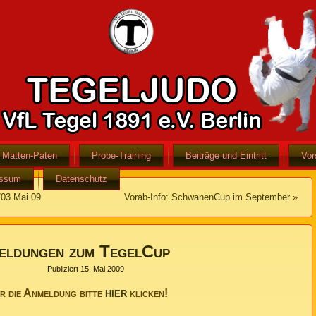
Matten-Paten
Probe-Training
Beiträge und Eintritt
Vor
essum
Datenschutz
/03.Mai 09
Vorab-Info: SchwanenCup im September
»
eldungen zum TegelCup
Publiziert
15. Mai 2009
hier
r die Anmeldung bitte
klicken!