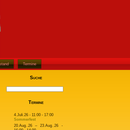
stand
Termine
Suche
Termine
4.Juli.26
- 11:00 - 17:00
Sommerfest
20.Aug..26
–
23.Aug..26
-