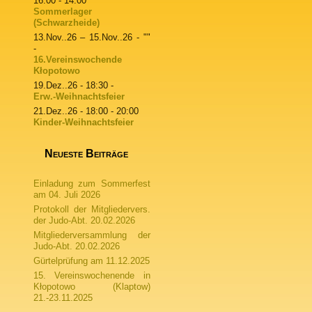
16:00 - 14:00
Sommerlager
(Schwarzheide)
13.Nov..26
–
15.Nov..26
- ""
-
16.Vereinswochende
Kłopotowo
19.Dez..26
- 18:30 -
Erw.-Weihnachtsfeier
21.Dez..26
- 18:00 - 20:00
Kinder-Weihnachtsfeier
Neueste Beiträge
Einladung zum Sommerfest
am 04. Juli 2026
Protokoll der Mitgliedervers.
der Judo-Abt. 20.02.2026
Mitgliederversammlung der
Judo-Abt. 20.02.2026
Gürtelprüfung am 11.12.2025
15. Vereinswochenende in
Kłopotowo (Klaptow)
21.-23.11.2025