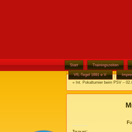
Start
Trainingszeiten
VfL-Tegel 1891 e.V.
Impr
«
Int. Pokalturnier beim PSV – 02.
M
Fü
Teilen mit: