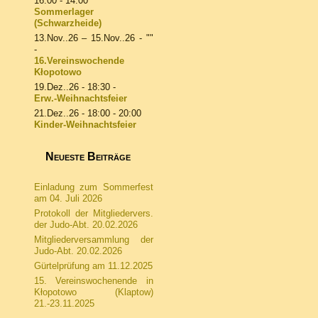
16:00 - 14:00
Sommerlager
(Schwarzheide)
13.Nov..26
–
15.Nov..26
- ""
-
16.Vereinswochende
Kłopotowo
19.Dez..26
- 18:30 -
Erw.-Weihnachtsfeier
21.Dez..26
- 18:00 - 20:00
Kinder-Weihnachtsfeier
Neueste Beiträge
Einladung zum Sommerfest
am 04. Juli 2026
Protokoll der Mitgliedervers.
der Judo-Abt. 20.02.2026
Mitgliederversammlung der
Judo-Abt. 20.02.2026
Gürtelprüfung am 11.12.2025
15. Vereinswochenende in
Kłopotowo (Klaptow)
21.-23.11.2025