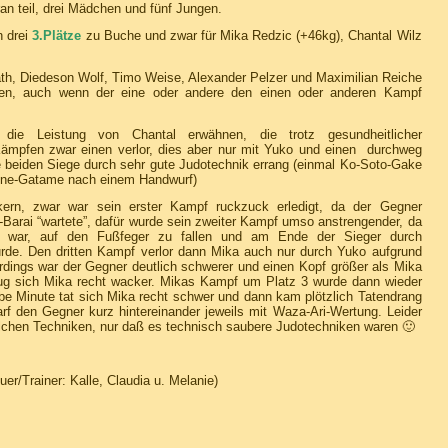
n teil, drei Mädchen und fünf Jungen.
n drei
3.Plätze
zu Buche und zwar für Mika Redzic (+46kg), Chantal Wilz
ath, Diedeson Wolf, Timo Weise, Alexander Pelzer und Maximilian Reiche
ieren, auch wenn der eine oder andere den einen oder anderen Kampf
die Leistung von Chantal erwähnen, die trotz gesundheitlicher
Kämpfen zwar einen verlor, dies aber nur mit Yuko und einen durchweg
e beiden Siege durch sehr gute Judotechnik errang (einmal Ko-Soto-Gake
une-Gatame nach einem Handwurf)
kern, zwar war sein erster Kampf ruckzuck erledigt, da der Gegner
Barai “wartete”, dafür wurde sein zweiter Kampf umso anstrengender, da
it war, auf den Fußfeger zu fallen und am Ende der Sieger durch
urde. Den dritten Kampf verlor dann Mika auch nur durch Yuko aufgrund
erdings war der Gegner deutlich schwerer und einen Kopf größer als Mika
ug sich Mika recht wacker. Mikas Kampf um Platz 3 wurde dann wieder
be Minute tat sich Mika recht schwer und dann kam plötzlich Tatendrang
f den Gegner kurz hintereinander jeweils mit Waza-Ari-Wertung. Leider
elchen Techniken, nur daß es technisch saubere Judotechniken waren 🙂
r/Trainer: Kalle, Claudia u. Melanie)