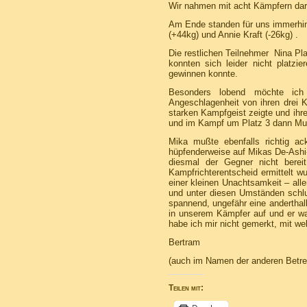
Wir nahmen mit acht Kämpfern dara
Am Ende standen für uns immerhi
(+44kg) und Annie Kraft (-26kg) .
Die restlichen Teilnehmer Nina Pl
konnten sich leider nicht platz
gewinnen konnte.
Besonders lobend möchte ich 
Angeschlagenheit von ihren drei 
starken Kampfgeist zeigte und ihr
und im Kampf um Platz 3 dann M
Mika mußte ebenfalls richtig ac
hüpfenderweise auf Mikas De-Ashi-
diesmal der Gegner nicht bere
Kampfrichterentscheid ermittelt w
einer kleinen Unachtsamkeit – all
und unter diesen Umständen schl
spannend, ungefähr eine anderthal
in unserem Kämpfer auf und er war
habe ich mir nicht gemerkt, mit w
Bertram
(auch im Namen der anderen Betreue
Teilen mit: