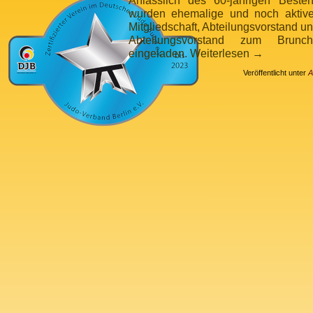
Anlässlich des 60-jährigen Beste
wurden ehemalige und noch aktive
Mitgliedschaft, Abteilungsvorstand 
Abteilungsvorstand zum Brunc
eingeladen.
Weiterlesen
→
Veröffentlicht unter
A