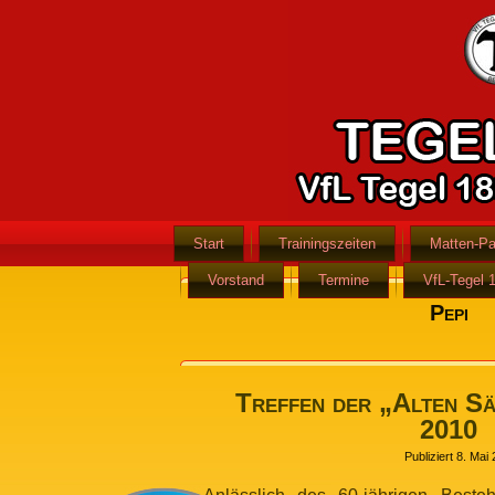
Start
Trainingszeiten
Matten-Pa
Vorstand
Termine
VfL-Tegel 
Pepi
Treffen der „Alten Sä
2010
Publiziert
8. Mai