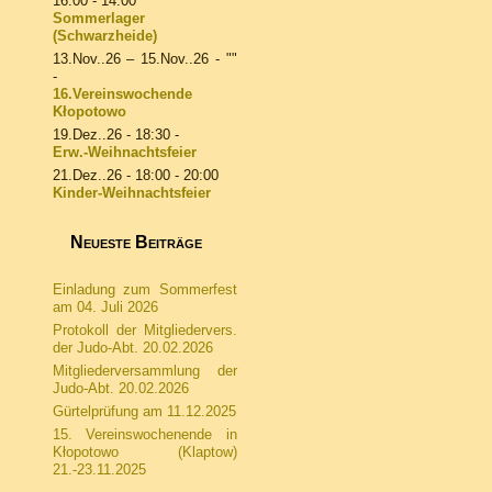
16:00 - 14:00
Sommerlager
(Schwarzheide)
13.Nov..26
–
15.Nov..26
- ""
-
16.Vereinswochende
Kłopotowo
19.Dez..26
- 18:30 -
Erw.-Weihnachtsfeier
21.Dez..26
- 18:00 - 20:00
Kinder-Weihnachtsfeier
Neueste Beiträge
Einladung zum Sommerfest
am 04. Juli 2026
Protokoll der Mitgliedervers.
der Judo-Abt. 20.02.2026
Mitgliederversammlung der
Judo-Abt. 20.02.2026
Gürtelprüfung am 11.12.2025
15. Vereinswochenende in
Kłopotowo (Klaptow)
21.-23.11.2025