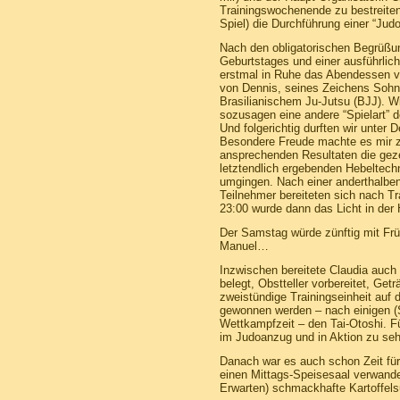
Trainingswochenende zu bestreite
Spiel) die Durchführung einer “Jud
Nach den obligatorischen Begrüßu
Geburtstages und einer ausführlic
erstmal in Ruhe das Abendessen ve
von Dennis, seines Zeichens Sohn 
Brasilianischem Ju-Jutsu (BJJ). Wi
sozusagen eine andere “Spielart” 
Und folgerichtig durften wir unter
Besondere Freude machte es mir zu
ansprechenden Resultaten die gez
letztendlich ergebenden Hebeltechn
umgingen. Nach einer anderthalbe
Teilnehmer bereiteten sich nach Tr
23:00 wurde dann das Licht in der 
Der Samstag würde zünftig mit Frü
Manuel…
Inzwischen bereitete Claudia auc
belegt, Obstteller vorbereitet, G
zweistündige Trainingseinheit auf d
gewonnen werden – nach einigen (St
Wettkampfzeit – den Tai-Otoshi. F
im Judoanzug und in Aktion zu seh
Danach war es auch schon Zeit für
einen Mittags-Speisesaal verwande
Erwarten) schmackhafte Kartoffels