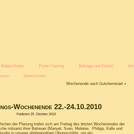
Matten-Paten
Probe-Training
Beiträge und Eintritt
Vor
essum
Datenschutz
Wochenende nach Gutsherrenart
»
ngs-Wochenende 22.-24.10.2010
Publiziert
25. Oktober 2010
ochen der Planung trafen sich am Freitag des letzten Wochenendes der
iche mitsamt ihrer Betreuer (Manuel, Sven, Melanie, Philipp, Kalle und
laudia in unserer altehrwürdigen Übungsstätte, um ein