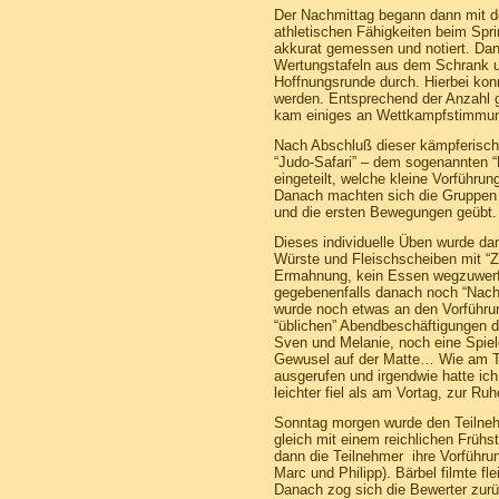
Der Nachmittag begann dann mit dem
athletischen Fähigkeiten beim Spr
akkurat gemessen und notiert. Dan
Wertungstafeln aus dem Schrank un
Hoffnungsrunde durch. Hierbei ko
werden. Entsprechend der Anzahl 
kam einiges an Wettkampfstimmung 
Nach Abschluß dieser kämpferischen
“Judo-Safari” – dem sogenannten “K
eingeteilt, welche kleine Vorführu
Danach machten sich die Gruppen a
und die ersten Bewegungen geübt.
Dieses individuelle Üben wurde da
Würste und Fleischscheiben mit “
Ermahnung, kein Essen wegzuwerfen
gegebenenfalls danach noch “Nach
wurde noch etwas an den Vorführung
“üblichen” Abendbeschäftigungen d
Sven und Melanie, noch eine Spiele
Gewusel auf der Matte… Wie am Ta
ausgerufen und irgendwie hatte ic
leichter fiel als am Vortag, zur
Sonntag morgen wurde den Teilnehm
gleich mit einem reichlichen Frühs
dann die Teilnehmer ihre Vorführu
Marc und Philipp). Bärbel filmte fl
Danach zog sich die Bewerter zurü