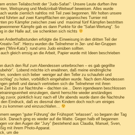
 ersten Teilabschnitt der “Judo-Safari”: Unsere Leute durften ihre
inten, Weitsprung und Medizinball-Weitwurf beweisen. Alles wurde
ach wurde ziemlich nahtlos mit Teil zwei begonnen. Wir holten unsere
d führten auf zwei Kampfflächen ein japanisches Turnier mit
nnten pro Kämpfer zwischen zwei und maximal fünf Kämpfen bestritten
gewonnener Kämpfe gab es dann Punkte für die “Safari-Wertung”. So
in der Halle auf, sie schenkten sich nichts
 Anderthalbstunden erfolgte die Einweisung in den dritten Teil der
reativ-Teil”. Hierzu wurden die Teilnehmer in 3er- und 4er-Gruppen
ngen (“Mini-Kata”) rund ums Judo einüben sollten.
uch gleich emsig an die Arbeit, Papier wurde mit Ideen beschrieben
nn durch den Ruf zum Abendessen unterbrochen – es gab gegrillte
Zubehör”. Lobend möchte ich erwähnen, daß meine eindringliche
, sondern sich lieber weniger auf den Teller zu schaufeln und
schlag” zu holen, vorbildlich eingehalten wurde. Nach dem Abendessen
en gefeilt und danach vertrieben sich die Teilnehmer mit ihren
ie Zeit bis zur Nachtruhe – dachten sie… Denn irgendwann beschlossen
trainingseinheit einzulegen, damit herrschte wieder anständiges
g zuvor, pünktlich kurz nach elf Uhr abends wurde dann die Nachtruhe
h den Eindruck, daß es diesmal den Kindern doch noch um einiges
 Ruhe zu kommen und einzuschlafen…
ern wegen “guter Führung” der Frühsport “erlassen”, so begann der Tag
tück. Danach ging es wieder auf die Matte. Gegen halb elf begannen
ngen vor den Augen der “Jury” (bestehend aus Claudia, Manuel, Sven,
eißig mit ihrem Photo-Apparat.
ck, um die