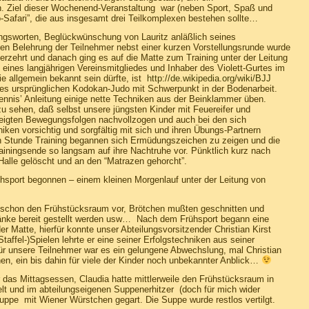
n. Ziel dieser Wochenend-Veranstaltung war (neben Sport, Spaß und
o-Safari”, die aus insgesamt drei Teilkomplexen bestehen sollte…
ngsworten, Beglückwünschung von Lauritz anläßlich seines
hen Belehrung der Teilnehmer nebst einer kurzen Vorstellungsrunde wurde
rzehrt und danach ging es auf die Matte zum Training unter der Leitung
eines langjährigen Vereinsmitgliedes und Inhaber des Violett-Gurtes im
e allgemein bekannt sein dürfte, ist
http://de.wikipedia.org/wiki/BJJ
des ursprünglichen Kodokan-Judo mit Schwerpunkt in der Bodenarbeit.
 Dennis’ Anleitung einige nette Techniken aus der Beinklammer üben.
 sehen, daß selbst unsere jüngsten Kinder mit Feuereifer und
eigten Bewegungsfolgen nachvollzogen und auch bei den sich
iken vorsichtig und sorgfältig mit sich und ihren Übungs-Partnern
n Stunde Training begannen sich Ermüdungszeichen zu zeigen und die
ainingsende so langsam auf ihre Nachtruhe vor. Pünktlich kurz nach
Halle gelöscht und an den “Matrazen gehorcht”.
hsport begonnen – einem kleinen Morgenlauf unter der Leitung von
h schon den Frühstücksraum vor, Brötchen mußten geschnitten und
etränke bereit gestellt werden usw… Nach dem Frühsport begann eine
er Matte, hierfür konnte unser Abteilungsvorsitzender Christian Kirst
affel-)Spielen lehrte er eine seiner Erfolgstechniken aus seiner
ür unsere Teilnehmer war es ein gelungene Abwechslung, mal Christian
en, ein bis dahin für viele der Kinder noch unbekannter Anblick…
 das Mittagsessen, Claudia hatte mittlerweile den Frühstücksraum in
lt und im abteilungseigenen Suppenerhitzer (doch für mich wider
uppe mit Wiener Würstchen gegart. Die Suppe wurde restlos vertilgt.