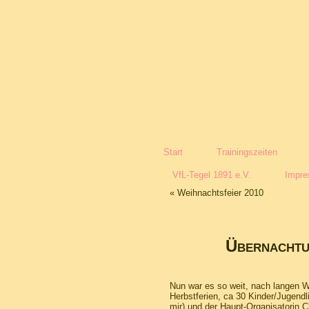
Start
Trainingszeiten
VfL-Tegel 1891 e.V.
Impr
«
Weihnachtsfeier 2010
Übernachtu
Nun war es so weit, nach langen W
Herbstferien, ca 30 Kinder/Jugendl
mir) und der Haupt-Organisatorin C