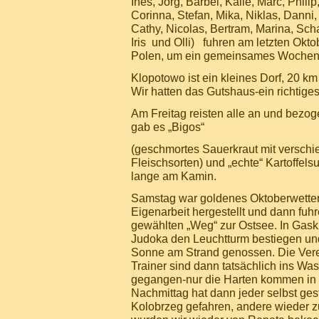
Ines, Jörg, Bärbel, Kalle, Marc, Phili
Corinna, Stefan, Mika, Niklas, Danni,
Cathy, Nicolas, Bertram, Marina, Sch
Iris und Olli) fuhren am letzten Ok
Polen, um ein gemeinsames Wochene
Klopotowo ist ein kleines Dorf, 20 k
Wir hatten das Gutshaus-ein richtiges 
Am Freitag reisten alle an und bezo
gab es „Bigos“
(geschmortes Sauerkraut mit versch
Fleischsorten) und „echte“ Kartoffel
lange am Kamin.
Samstag war goldenes Oktoberwetter
Eigenarbeit hergestellt und dann fuhr
gewählten „Weg“ zur Ostsee. In Gaski
Judoka den Leuchtturm bestiegen und
Sonne am Strand genossen. Die Vere
Trainer sind dann tatsächlich ins Was
gegangen-nur die Harten kommen in 
Nachmittag hat dann jeder selbst gest
Kolobrzeg gefahren, andere wieder 