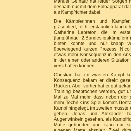
Manuel Gelhaar hat leider Sorgen 
deshalb nur mit dem Fotoapparat dab
als Kampfrichter dabei.
Die Kämpferinnen und Kämpfer
präsentiert, recht erstaunlich fand ic
Catherine Lebreton, die im ers
(langjährige 2.Bundesligakämpferin
bieten konnte und nur knapp v
überwiegend kurzen Prozess. Nicola
etwas mehr Konsequenz in den Ansät
in der einen oder anderen Situation 
verschaffen können.
Christian hat im zweiten Kampf ku
Konsequenz bekam er direkt gezei
Rücken. Aber vorher hat er gut gekäm
Training besprochen werden, gut u
Mal zu Mal mehr, dass neben der 
mehr Technik ins Spiel kommt. Bertr
Kampf hingelegt, im zweiten musste e
gehen. Jonas und Alexander 
Augenwinkeln gesehen, als Kampfricht
Matte gebunden und kann nur se
eigenen Matte abspielt. Zwei drit