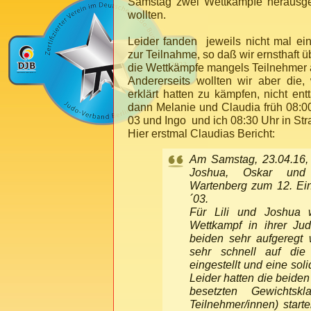
Samstag zwei Wettkämpfe herausge
wollten.
Leider fanden jeweils nicht mal ei
zur Teilnahme, so daß wir ernsthaft üb
die Wettkämpfe mangels Teilnehmer
Andererseits wollten wir aber die,
erklärt hatten zu kämpfen, nicht en
dann Melanie und Claudia früh 08:00
03 und Ingo und ich 08:30 Uhr in Str
Hier erstmal Claudias Bericht:
Am Samstag, 23.04.16, t
Joshua, Oskar und
Wartenberg zum 12. Ein
´03.
Für Lili und Joshua w
Wettkampf in ihrer Jud
beiden sehr aufgeregt 
sehr schnell auf die
eingestellt und eine soli
Leider hatten die beiden
besetzten Gewichts
Teilnehmer/innen) star