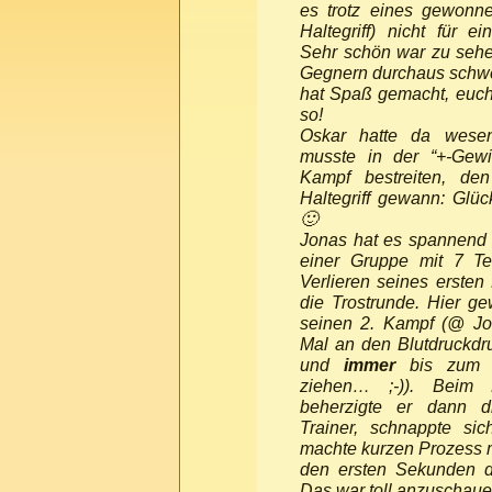
es trotz eines gewonne
Haltegriff) nicht für ei
Sehr schön war zu sehe
Gegnern durchaus schw
hat Spaß gemacht, euch
so!
Oskar hatte da wesen
musste in der “+-Gewi
Kampf bestreiten, de
Haltegriff gewann: Gl
🙂
Jonas hat es spannend g
einer Gruppe mit 7 Te
Verlieren seines ersten
die Trostrunde. Hier g
seinen 2. Kampf (@ Jon
Mal an den Blutdruckdr
und
immer
bis zum E
ziehen… ;-)). Bei
beherzigte er dann d
Trainer, schnappte si
machte kurzen Prozess m
den ersten Sekunden 
Das war toll anzuschauen!