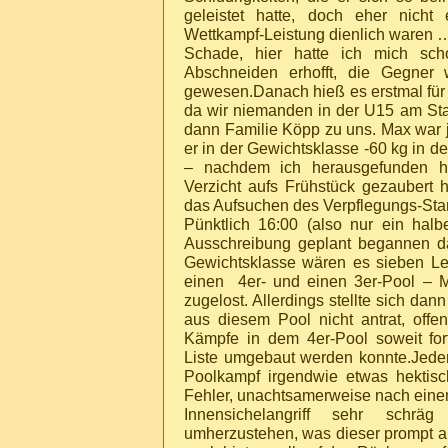
geleistet hatte, doch eher nicht
Wettkampf-Leistung dienlich waren 
Schade, hier hatte ich mich sc
Abschneiden erhofft, die Gegner 
gewesen.Danach hieß es erstmal für 
da wir niemanden in der U15 am Star
dann Familie Köpp zu uns. Max war j
er in der Gewichtsklasse -60 kg in 
– nachdem ich herausgefunden ha
Verzicht aufs Frühstück gezaubert h
das Aufsuchen des Verpflegungs-Sta
Pünktlich 16:00 (also nur ein halb
Ausschreibung geplant begannen d
Gewichtsklasse wären es sieben Leu
einen 4er- und einen 3er-Pool – 
zugelost. Allerdings stellte sich da
aus diesem Pool nicht antrat, offen
Kämpfe in dem 4er-Pool soweit fort
Liste umgebaut werden konnte.Jede
Poolkampf irgendwie etwas hektis
Fehler, unachtsamerweise nach einem
Innensichelangriff sehr schr
umherzustehen, was dieser prompt a