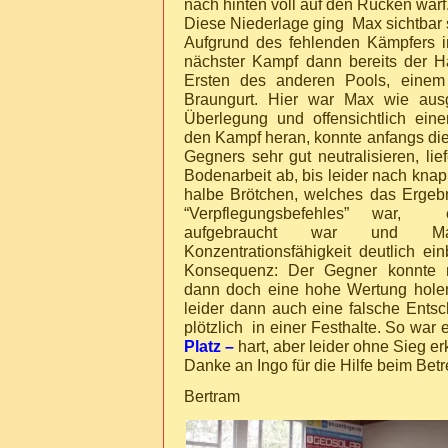
nach hinten voll auf den Rücken warf
Diese Niederlage ging Max sichtbar
Aufgrund des fehlenden Kämpfers 
nächster Kampf dann bereits der H
Ersten des anderen Pools, einem
Braungurt. Hier war Max wie ausg
Überlegung und offensichtlich ein
den Kampf heran, konnte anfangs di
Gegners sehr gut neutralisieren, lie
Bodenarbeit ab, bis leider nach knap
halbe Brötchen, welches das Ergeb
“Verpflegungsbefehles” war, en
aufgebraucht war und M
Konzentrationsfähigkeit deutlich e
Konsequenz: Der Gegner konnte m
dann doch eine hohe Wertung hole
leider dann auch eine falsche Ents
plötzlich in einer Festhalte. So war
Platz –
hart, aber leider ohne Sieg er
Danke an Ingo für die Hilfe beim Bet
Bertram