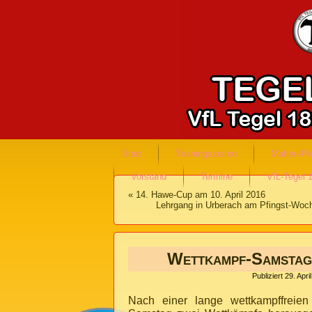
Start
Trainingszeiten
Matten-Pa
Vorstand
Termine
VfL-Tegel 
«
14. Hawe-Cup am 10. April 2016
Lehrgang in Urberach am Pfingst-Woch
Wettkampf-Samstag
Publiziert
29. Apri
Nach einer lange wettkampffreie