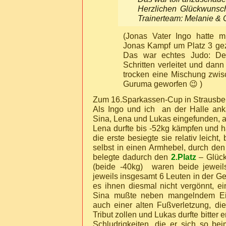
Herzlichen Glückwunsc
Trainerteam: Melanie & 
(Jonas Vater Ingo hatte 
Jonas Kampf um Platz 3 gez
Das war echtes Judo: De
Schritten verleitet und dan
trocken eine Mischung zwis
Guruma geworfen 😉 )
Zum 16.Sparkassen-Cup in Strausbe
Als Ingo und ich an der Halle ank
Sina, Lena und Lukas eingefunden, a
Lena durfte bis -52kg kämpfen und h
die erste besiegte sie relativ leicht,
selbst in einen Armhebel, durch de
belegte dadurch den
2.Platz
– Glüc
(beide -40kg) waren beide jeweil
jeweils insgesamt 6 Leuten in der Ge
es ihnen diesmal nicht vergönnt, 
Sina mußte neben mangelndem Ein
auch einer alten Fußverletzung, di
Tribut zollen und Lukas durfte bitter 
Schludrigkeiten, die er sich so beim