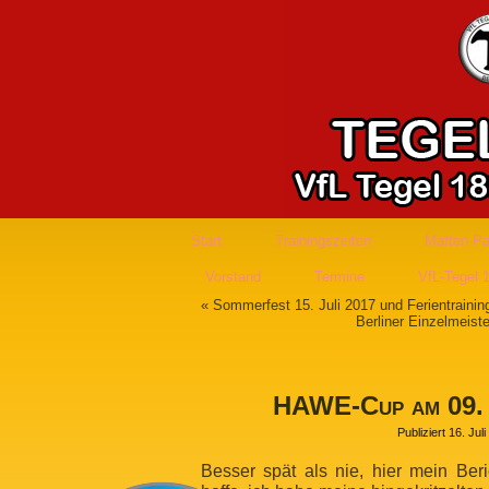
Start
Trainingszeiten
Matten-Pa
Vorstand
Termine
VfL-Tegel 
«
Sommerfest 15. Juli 2017 und Ferientrainin
Berliner Einzelmeist
HAWE-Cup am 09. 
Publiziert
16. Jul
Besser spät als nie, hier mein Be