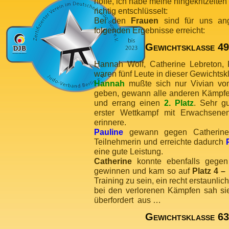
hoffe, ich habe meine hingekritzelten
richtig entschlüsselt:
Bei den
Frauen
sind für uns ang
folgenden Ergebnisse erreicht:
Gewichtsklasse 49
Hannah Wolf, Catherine Lebreton, 
waren fünf Leute in dieser Gewichtsk
Hannah
mußte sich nur Vivian v
geben, gewann alle anderen Kämpfe 
und errang einen
2. Platz
. Sehr g
erster Wettkampf mit Erwachsene
erinnere.
Pauline
gewann gegen Catherine
Teilnehmerin und erreichte dadurch
eine gute Leistung.
Catherine
konnte ebenfalls gegen 
gewinnen und kam so auf
Platz 4 –
Training zu sein, ein recht erstaunl
bei den verlorenen Kämpfen sah sie
überfordert aus …
Gewichtsklasse 63