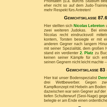
Prioritäten (u.a. durchs Studium bed
eher nicht so auf dem Judo-Traini
mehr Respekt fürs Antreten!
Gewichtsklasse 87.6
Hier stellten sich
Nicolas Lebreton
zwei weiteren Judokas. Bei eine
Nicolas recht eindrucksvoll mittels
kontern, Torsten besiegte er mit
anderen Gegner nach langem Hinun
mit seiner Spezialität, dem großen 
stand ein verdienter
2. Platz
zu Buch
keinen seiner Kämpfe für sich en
seinen Gegnern nicht leicht machte 
Gewichtsklasse 83 
Hier trat unser Bodenspezialist
Denn
drei Wettbewerber. Gegen z
Kampfkonzept mit Hebeln am Boden r
dazwischen war sein Gegner auf der 
tiefen Schulterwurf (Seoi-Nage) geg
belegte er am Ende einen ordentlich