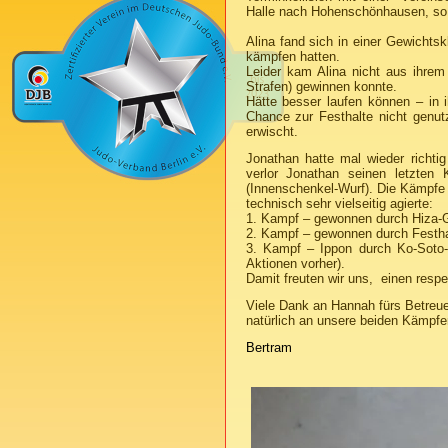
Halle nach Hohenschönhausen, so 
Alina fand sich in einer Gewichts
kämpfen hatten.
Leider kam Alina nicht aus ihrem
Strafen) gewinnen konnte.
Hätte besser laufen können – in 
Chance zur Festhalte nicht genu
erwischt.
Jonathan hatte mal wieder richti
verlor Jonathan seinen letzte
(Innenschenkel-Wurf). Die Kämpfe 
technisch sehr vielseitig agierte:
1. Kampf – gewonnen durch Hiza-
2. Kampf – gewonnen durch Festha
3. Kampf – Ippon durch Ko-Soto
Aktionen vorher).
Damit freuten wir uns, einen resp
Viele Dank an Hannah fürs Betreu
natürlich an unsere beiden Kämpfer
Bertram