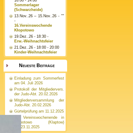
16:00 - 14:00
Sommerlager
(Schwarzheide)
13.Nov..26
–
15.Nov..26
- ""
-
16.Vereinswochende
Kłopotowo
19.Dez..26
- 18:30 -
Erw.-Weihnachtsfeier
21.Dez..26
- 18:00 - 20:00
Kinder-Weihnachtsfeier
Neueste Beiträge
Einladung zum Sommerfest
am 04. Juli 2026
Protokoll der Mitgliedervers.
der Judo-Abt. 20.02.2026
Mitgliederversammlung der
Judo-Abt. 20.02.2026
Gürtelprüfung am 11.12.2025
15. Vereinswochenende in
Kłopotowo (Klaptow)
21.-23.11.2025