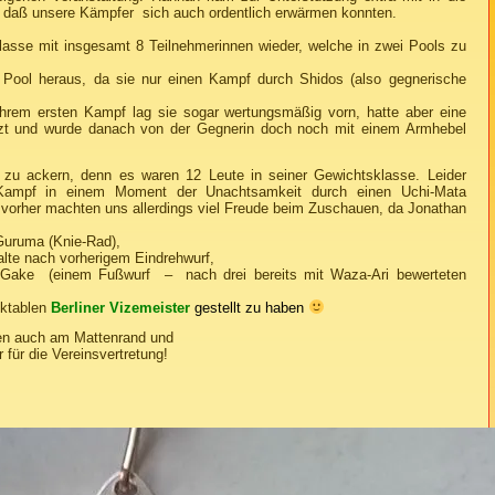
daß unsere Kämpfer sich auch ordentlich erwärmen konnten.
klasse mit insgesamt 8 Teilnehmerinnen wieder, welche in zwei Pools zu
 Pool heraus, da sie nur einen Kampf durch Shidos (also gegnerische
ihrem ersten Kampf lag sie sogar wertungsmäßig vorn, hatte aber eine
tzt und wurde danach von der Gegnerin doch noch mit einem Armhebel
g zu ackern, denn es waren 12 Leute in seiner Gewichtsklasse. Leider
n Kampf in einem Moment der Unachtsamkeit durch einen Uchi-Mata
vorher machten uns allerdings viel Freude beim Zuschauen, da Jonathan
Guruma (Knie-Rad),
lte nach vorherigem Eindrehwurf,
-Gake (einem Fußwurf – nach drei bereits mit Waza-Ari bewerteten
ektablen
Berliner Vizemeister
gestellt zu haben
en auch am Mattenrand und
 für die Vereinsvertretung!