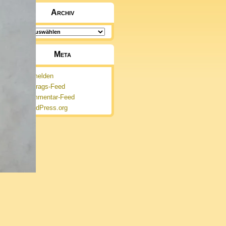
Archiv
Archiv
Meta
Anmelden
Eintrags-Feed
Kommentar-Feed
WordPress.org