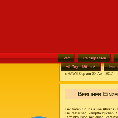
Start
Trainingszeiten
VfL-Tegel 1891 e.V.
Impr
«
HAWE-Cup am 09. April 2017
Berliner Einze
Hier traten für uns
Alina Ahrens
(+
Die restlichen kampftauglichen K
Terminkollision mit einer verein