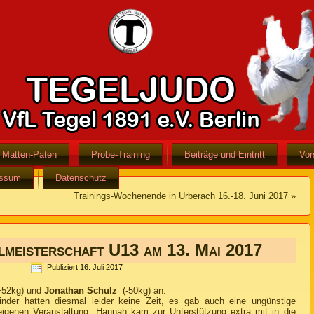
Matten-Paten
Probe-Training
Beiträge und Eintritt
Vor
essum
Datenschutz
Trainings-Wochenende in Urberach 16.-18. Juni 2017
»
lmeisterschaft U13 am 13. Mai 2017
Publiziert
16. Juli 2017
52kg) und
Jonathan Schulz
(-50kg) an.
inder hatten diesmal leider keine Zeit, es gab auch eine ungünstige
seigenen Veranstaltung. Hannah kam zur Unterstützung extra mit in die